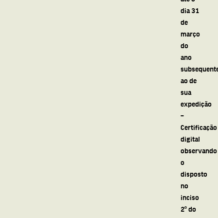
dia 31
de
março
do
ano
subsequent
ao de
sua
expedição
–
Certificação
digital
observando
o
disposto
no
inciso
2º do