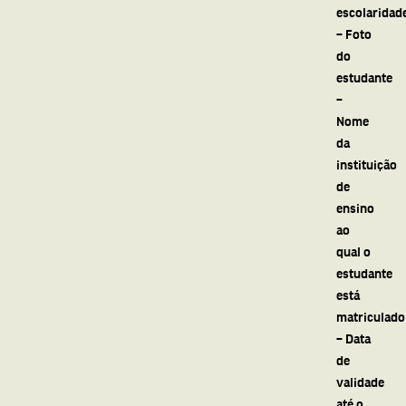
escolaridad
– Foto
do
estudante
–
Nome
da
instituição
de
ensino
ao
qual o
estudante
está
matriculado
– Data
de
validade
até o