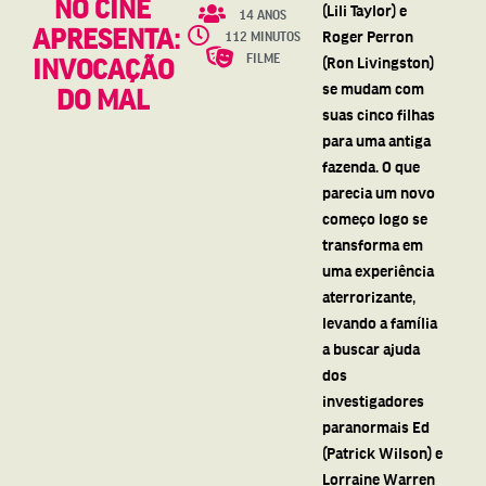
NO CINE
(Lili Taylor) e
14 ANOS
APRESENTA:
Roger Perron
112 MINUTOS
FILME
INVOCAÇÃO
(Ron Livingston)
se mudam com
DO MAL
suas cinco filhas
para uma antiga
fazenda. O que
parecia um novo
começo logo se
transforma em
uma experiência
aterrorizante,
levando a família
a buscar ajuda
dos
investigadores
paranormais Ed
(Patrick Wilson) e
Lorraine Warren