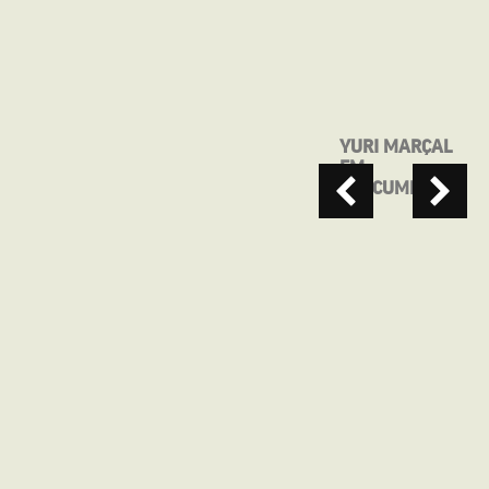
YURI MARÇAL
SEGUNDA NO
EM
CINE
“MACUMBEIRO”
APRESENTA:
QUE HORAS
ELA VOLTA?