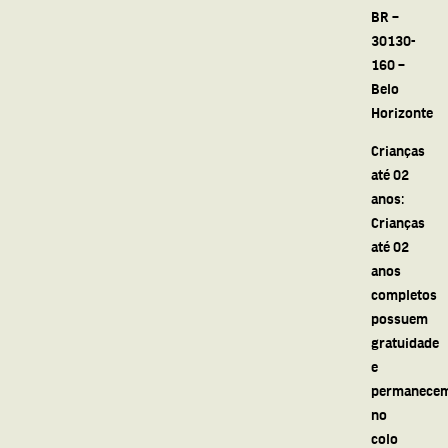
BR –
30130-
160 –
Belo
Horizonte
Crianças
até 02
anos:
Crianças
até 02
anos
completos
possuem
gratuidade
e
permanece
no
colo