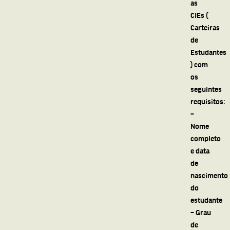
as
CIEs (
Carteiras
de
Estudantes
) com
os
seguintes
requisitos:
–
Nome
completo
e data
de
nascimento
do
estudante
– Grau
de