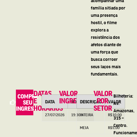
acompanhar uma
família sitiada por
uma presença
hostil, o filme
explora a
resistência dos
afetos diante de
uma força que
busca corroer
seus laços mais
fundamentais.
DATAS
VALOR
VALOR
COMPRE
Bilheteria:
E
INGRESSOS
POR
DATA
HORÁRIOS
DESCRIÇÃO
VALOR
SEU
Av.
HORÁRIOS
SETOR
INGRESSO
Amazonas,
27/07/2026
19:30 h
INTEIRA
R$10,00
315 –
Centro.
MEIA
R$5,00
Funcioname