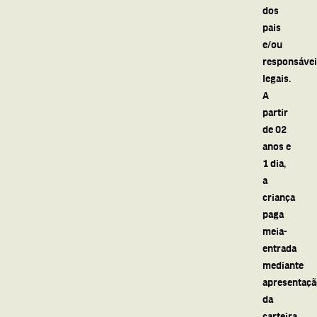
dos
pais
e/ou
responsáve
legais.
A
partir
de 02
anos e
1 dia,
a
criança
paga
meia-
entrada
mediante
apresentaç
da
carteira