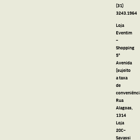
(31)
3243.1964
Loja
Eventim
–
Shopping
5ª
Avenida
(sujeito
a taxa
de
conveniênci
Rua
Alagoas,
1314
Loja
20C–
Savassi