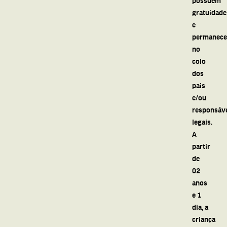
gratuidade
e
permanec
no
colo
dos
pais
e/ou
responsáv
legais.
A
partir
de
02
anos
e 1
dia, a
criança