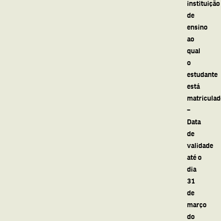
instituição
de
ensino
ao
qual
o
estudante
está
matriculad
–
Data
de
validade
até o
dia
31
de
março
do