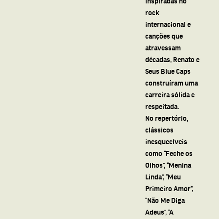
inspiradas no
rock
internacional e
canções que
atravessam
décadas, Renato e
Seus Blue Caps
construíram uma
carreira sólida e
respeitada.
No repertório,
clássicos
inesquecíveis
como “Feche os
Olhos”, “Menina
Linda”, “Meu
Primeiro Amor”,
“Não Me Diga
Adeus”, “A