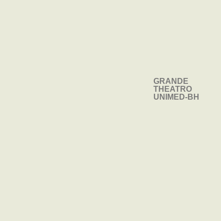
GRANDE
GRANDE
THEATRO
THEATRO
UNIMED-BH
UNIMED-BH
INGRESSOS
SAIBA
INGRESSOS
SAIBA
MAIS
MAIS