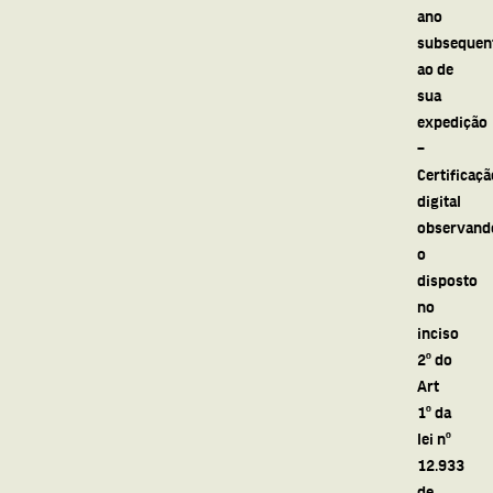
ano
subsequen
ao de
sua
expedição
–
Certificaçã
digital
observand
o
disposto
no
inciso
2º do
Art
1º da
lei nº
12.933
de