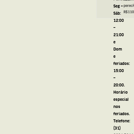
Seg –
perecí
R$110
Sáb:
12:00
–
21:00
e
Dom
e
feriados:
15:00
–
20:00.
Horário
especial
nos
feriados.
Telefone:
(31)