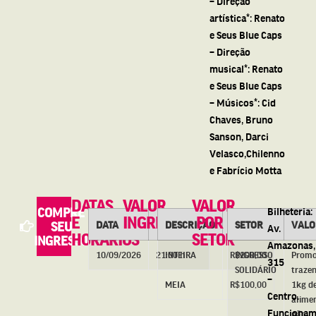
– Direção
artística*: Renato
e Seus Blue Caps
– Direção
musical*: Renato
e Seus Blue Caps
– Músicos*: Cid
Chaves, Bruno
Sanson, Darci
Velasco,Chilenno
e Fabrício Motta
DATAS
VALOR
VALOR
COMPRE
Bilheteria:
E
INGRESSOS
POR
DATA
HORÁRIOS
DESCRIÇÃO
VALOR
SETOR
VALO
SEU
Av.
HORÁRIOS
SETOR
INGRESSO
Amazonas,
10/09/2026
21:00 h
INTEIRA
R$200,00
INGRESSO
Promo
315
SOLIDÁRIO
traze
–
MEIA
R$100,00
1kg d
Centro.
alime
Funcionam
não