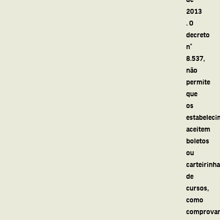
2013
. O
decreto
n°
8.537,
não
permite
que
os
estabeleci
aceitem
boletos
ou
carteirinh
de
cursos,
como
comprovan