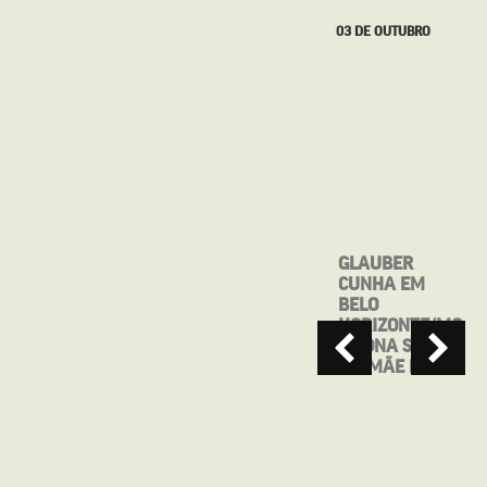
27 DE SETEMBRO
03 DE OUTUBRO
MOSTRA CINE
GLAUBER
BRASIL DE
CUNHA EM
TEATRO
BELO
APRESENTA:
HORIZONTE/MG
MAIO, ANTES
– DONA SONIA
QUE VOCÊ ME
EM MÃE RAIZ
ESQUEÇA