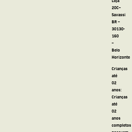
Loja
20C–
Savassi
BR –
30130-
160
–
Belo
Horizonte
Crianças
até
02
anos:
Crianças
até
02
anos
completos
possuem