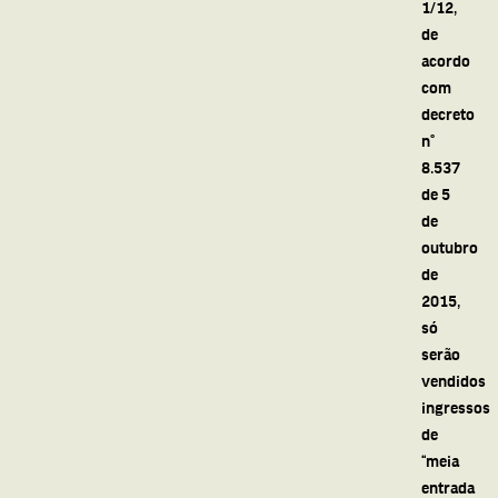
1/12,
de
acordo
com
decreto
n°
8.537
de 5
de
outubro
de
2015,
só
serão
vendidos
ingressos
de
“meia
entrada