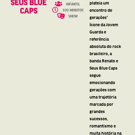
SEUS BLUE
plateia um
INFANTIL
CAPS
encontro de
100 MINUTOS
SHOW
gerações”⁠
Ícone da Jovem
Guarda e
referência
absoluta do rock
brasileiro, a
banda Renato e
Seus Blue Caps
segue
emocionando
gerações com
uma trajetória
marcada por
grandes
sucessos,
romantismo e
muita história na