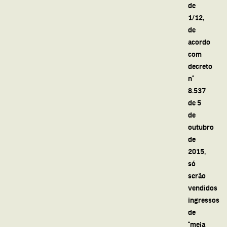
de
1/12,
de
acordo
com
decreto
n°
8.537
de 5
de
outubro
de
2015,
só
serão
vendidos
ingressos
de
“meia