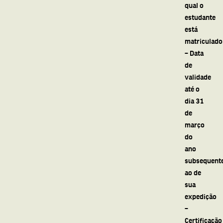
qual o
estudante
está
matriculado
– Data
de
validade
até o
dia 31
de
março
do
ano
subsequent
ao de
sua
expedição
–
Certificação