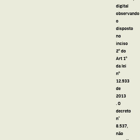
digital
observando
o
disposto
no
inciso
2º do
Art 1º
da lei
nº
12.933
de
2013
. O
decreto
n°
8.537,
não