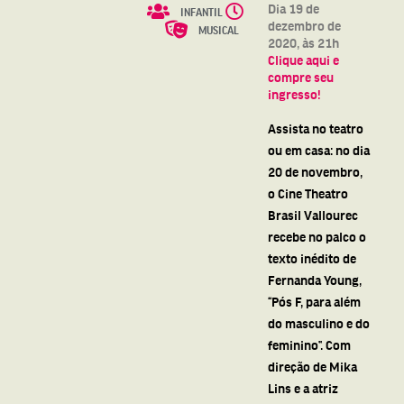
Dia 19 de
INFANTIL
dezembro de
MUSICAL
2020, às 21h
Clique aqui e
compre seu
ingresso!
Assista no teatro
ou em casa: no dia
20 de novembro,
o Cine Theatro
Brasil Vallourec
recebe no palco o
texto inédito de
Fernanda Young,
“Pós F, para além
do masculino e do
feminino”. Com
direção de Mika
Lins e a atriz