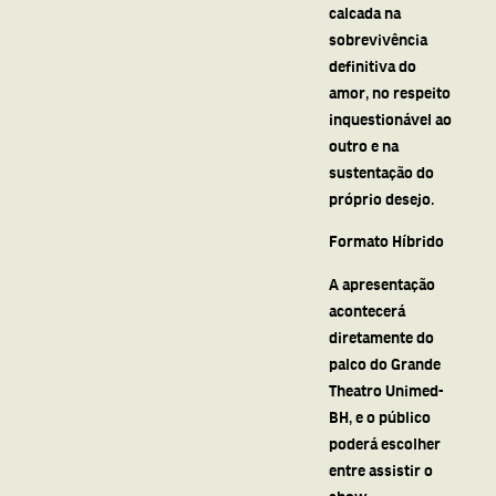
calcada na
sobrevivência
definitiva do
amor, no respeito
inquestionável ao
outro e na
sustentação do
próprio desejo.
Formato Híbrido
A apresentação
acontecerá
diretamente do
palco do Grande
Theatro Unimed-
BH, e o público
poderá escolher
entre assistir o
show