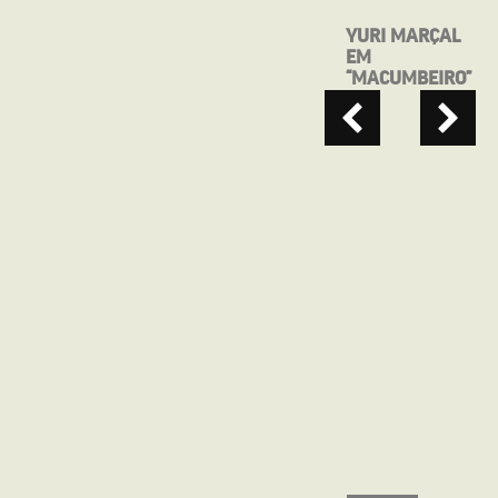
YURI MARÇAL
SEGUNDA NO
EM
CINE
“MACUMBEIRO”
APRESENTA:
QUE HORAS
ELA VOLTA?