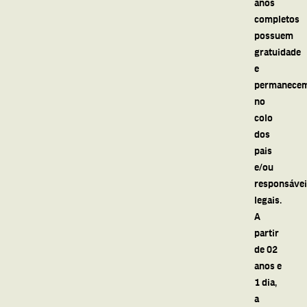
anos
completos
possuem
gratuidade
e
permanece
no
colo
dos
pais
e/ou
responsáve
legais.
A
partir
de 02
anos e
1 dia,
a