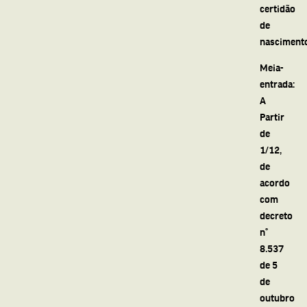
certidão
de
nasciment
Meia-
entrada:
A
Partir
de
1/12,
de
acordo
com
decreto
n°
8.537
de 5
de
outubro