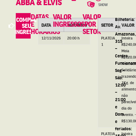
ABBA & ELVIS
SHOW
DATAS
VALOR
VALOR
COMPRE
Bilheteria:
E
INGRESSOS
POR
DATA
HORÁRIOS
SETOR
VALOR
SEU
Av.
HORÁRIOS
SETOR
INGRESSO
Amazonas,
12/11/2026
20:00 h
PLATEIA
Inteira
315
1
R$240,00
–
Meia
Centro.
R$120,00
Funcionam
Promoci
Seg –
Solidári
trazend
Sáb:
1Kg. de
12:00
aliment
–
não
21:00
perecíve
e
dia do
Dom
evento. -
e
R$130,0
feriados:
PLATEIA
Inteira
15:00