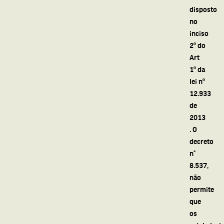
disposto
no
inciso
2º do
Art
1º da
lei nº
12.933
de
2013
. O
decreto
n°
8.537,
não
permite
que
os