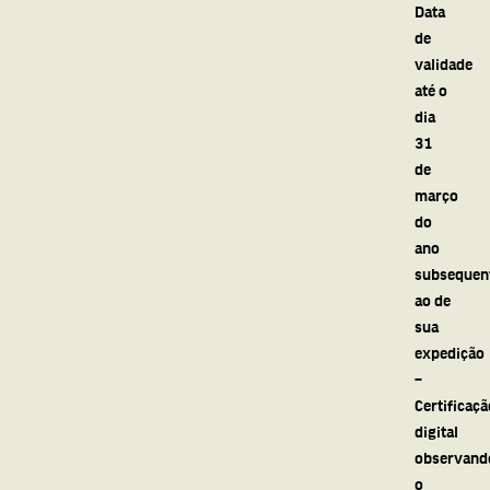
Data
de
validade
até o
dia
31
de
março
do
ano
subsequen
ao de
sua
expedição
–
Certificaçã
digital
observand
o