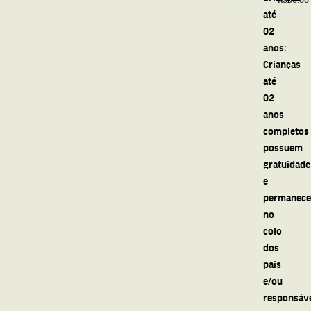
até
02
anos:
Crianças
até
02
anos
completos
possuem
gratuidade
e
permanec
no
colo
dos
pais
e/ou
responsáv