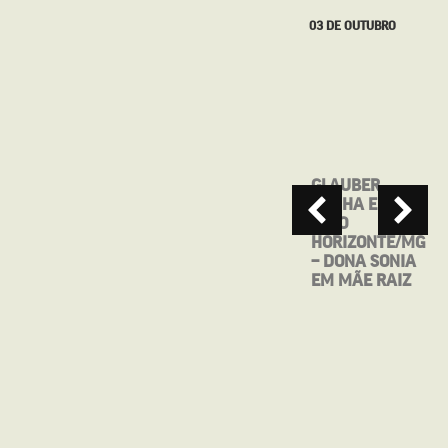
27 DE SETEMBRO
03 DE OUTUBRO
MOSTRA CINE
GLAUBER
BRASIL DE
CUNHA EM
TEATRO
BELO
APRESENTA:
HORIZONTE/MG
MAIO, ANTES
– DONA SONIA
QUE VOCÊ ME
EM MÃE RAIZ
ESQUEÇA