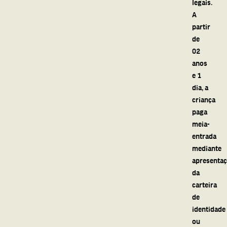
legais.
A
partir
de
02
anos
e 1
dia, a
criança
paga
meia-
entrada
mediante
apresenta
da
carteira
de
identidade
ou