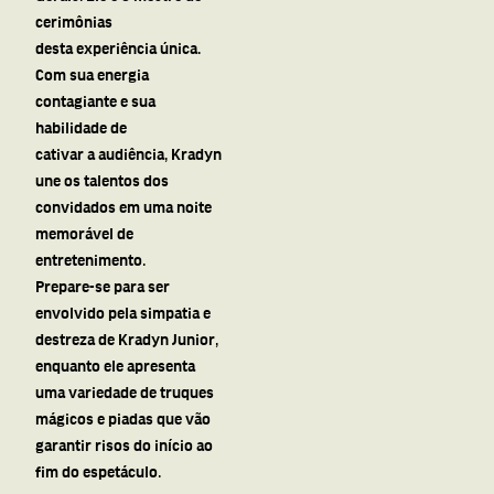
cerimônias
desta experiência única.
Com sua energia
contagiante e sua
habilidade de
cativar
a
audiência, Kradyn
une os talentos dos
convidados em uma noite
memorável de
entretenimento.
Prepare-se para ser
envolvido pela simpatia e
destreza de Kradyn Junior,
enquanto ele apresenta
uma variedade de truques
mágicos e piadas que vão
garantir risos do início ao
fim do espetáculo.