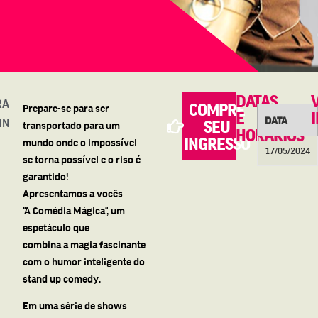
DATAS
RA
COMPRE
Prepare-se para ser
E
DATA
IN
SEU
transportado para um
HORÁRIOS
INGRESSO
mundo onde o impossível
17/05/2024
se torna possível e o riso é
garantido!
Apresentamos
a
vocês
“
A
Comédia
Mágica
“, um
espetáculo que
combina
a
magia fascinante
com o humor inteligente do
stand up comedy.
Em uma série de shows