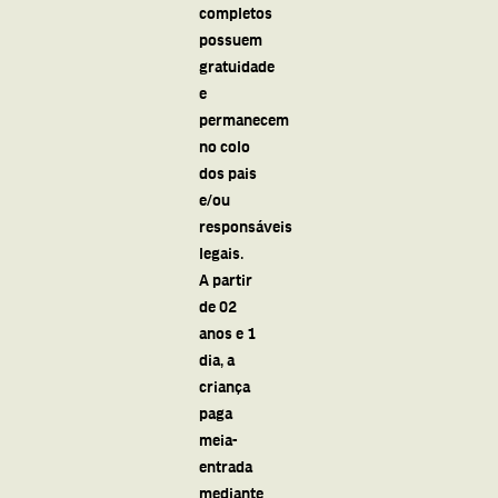
completos
possuem
gratuidade
e
permanecem
no colo
dos pais
e/ou
responsáveis
legais.
A partir
de 02
anos e 1
dia, a
criança
paga
meia-
entrada
mediante