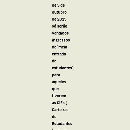
de 5 de
outubro
de 2015,
só serão
vendidos
ingressos
de “meia
entrada
de
estudantes”,
para
aqueles
que
tiverem
as CIEs (
Carteiras
de
Estudantes