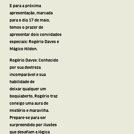
E para
a
próxima
apresentação, marcada
para o dia 17 de maio,
temos o prazer de
apresentar dois convidados
especiais: Rogério Daves e
Mágico Hildon.
Rogério Daves: Conhecido
por sua destreza
incomparável e sua
habilidade de
deixar qualquer um
boquiaberto, Rogério traz
consigo uma aura de
mistério e maravilha.
Prepare-se para ser
surpreendido por ilusões
que desafiam
a
lógica