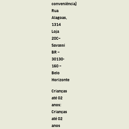
conveniência)
Rua
Alagoas,
1314
Loja
20C–
Savassi
BR –
30130-
160 –
Belo
Horizonte
Crianças
até 02
anos:
Crianças
até 02
anos