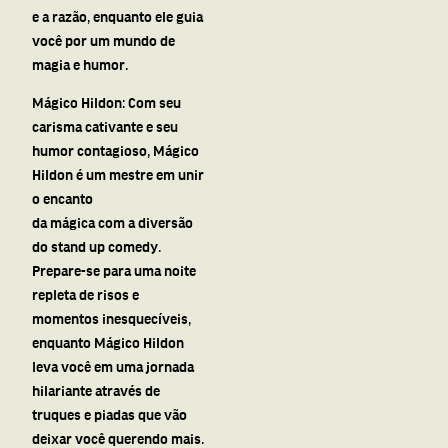
e
a
razão, enquanto ele guia
você por um mundo de
magia e humor.
Mágico Hildon: Com seu
carisma cativante e seu
humor contagioso, Mágico
Hildon é um mestre em unir
o encanto
da
mágica
com
a
diversão
do stand up comedy.
Prepare-se para uma noite
repleta de risos e
momentos inesquecíveis,
enquanto Mágico Hildon
leva você em uma jornada
hilariante através de
truques e piadas que vão
deixar você querendo mais.