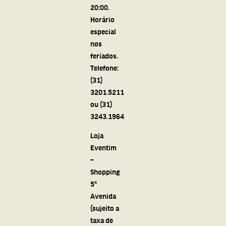
20:00.
Horário
especial
nos
feriados.
Telefone:
(31)
3201.5211
ou (31)
3243.1964
Loja
Eventim
–
Shopping
5ª
Avenida
(sujeito a
taxa de