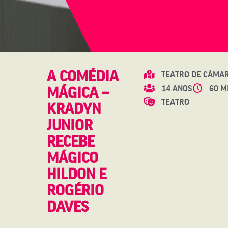
A COMÉDIA
TEATRO DE CÂMA
14 ANOS
60 M
MÁGICA –
TEATRO
KRADYN
JUNIOR
RECEBE
MÁGICO
HILDON E
ROGÉRIO
DAVES