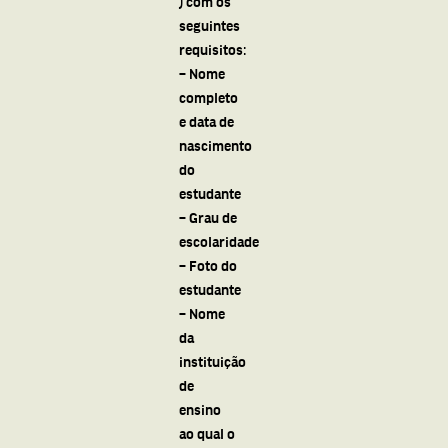
) com os
seguintes
requisitos:
– Nome
completo
e data de
nascimento
do
estudante
– Grau de
escolaridade
– Foto do
estudante
– Nome
da
instituição
de
ensino
ao qual o