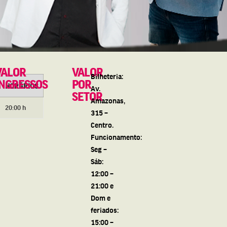
VALOR
VALOR
Bilheteria:
INGRESSOS
POR
HORÁRIOS
Av.
SETOR
Amazonas,
20:00 h
315 –
Centro.
Funcionamento:
Seg –
Sáb:
12:00 –
21:00 e
Dom e
feriados:
15:00 –