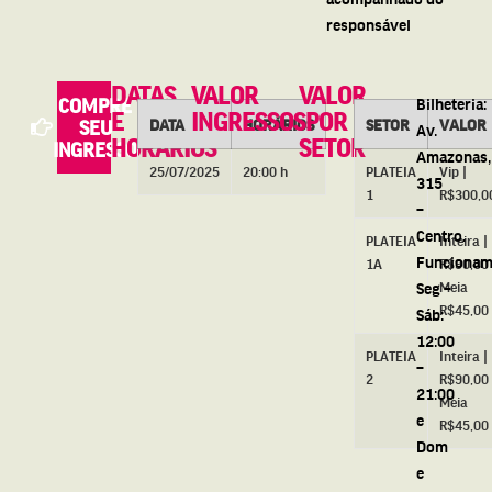
responsável
DATAS
VALOR
VALOR
COMPRE
Bilheteria:
E
INGRESSOS
POR
DATA
HORÁRIOS
SETOR
VALOR
SEU
Av.
HORÁRIOS
SETOR
INGRESSO
Amazonas,
25/07/2025
20:00 h
PLATEIA
Vip |
315
1
R$300,0
–
Centro.
PLATEIA
Inteira |
Funcionam
1A
R$90,00 
Seg –
Meia
R$45,00
Sáb:
12:00
PLATEIA
Inteira |
–
2
R$90,00 
21:00
Meia
e
R$45,00
Dom
e