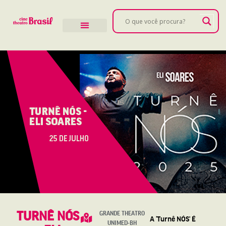
TURNÊ NÓS
GRANDE THEATRO
A ‘Turnê NÓS’ É
UNIMED-BH