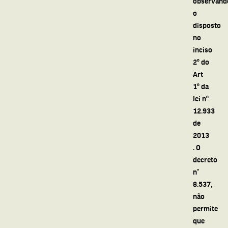
observand
o
disposto
no
inciso
2º do
Art
1º da
lei nº
12.933
de
2013
. O
decreto
n°
8.537,
não
permite
que