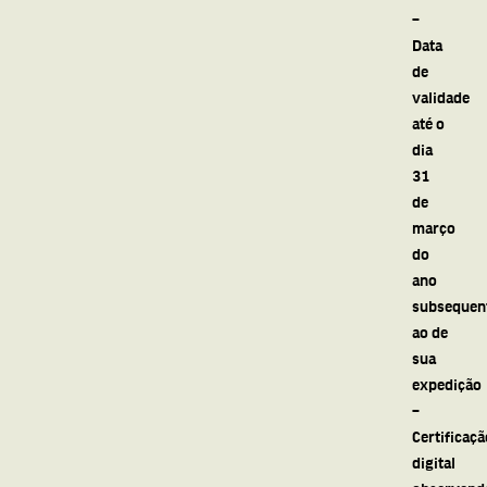
–
Data
de
validade
até o
dia
31
de
março
do
ano
subsequen
ao de
sua
expedição
–
Certificaçã
digital