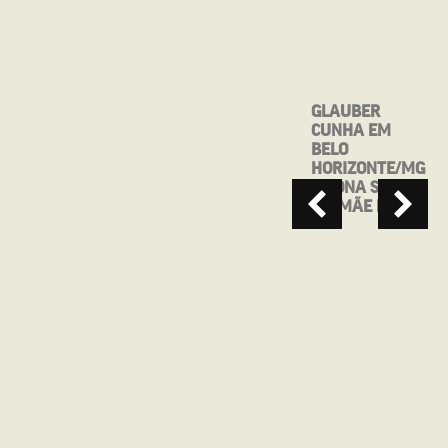
MOSTRA CINE
GLAUBER
BRASIL DE
CUNHA EM
TEATRO
BELO
APRESENTA:
HORIZONTE/MG
MAIO, ANTES
– DONA SONIA
QUE VOCÊ ME
EM MÃE RAIZ
ESQUEÇA