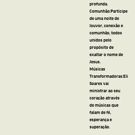
profunda.
Comunhão:Participe
de uma noite de
louvor, conexão e
comunhão, todos
unidos pelo
propósito de
exaltar o nome de
Jesus.
Músicas
Transformadoras:Eli
Soares vai
ministrar ao seu
coração através
de músicas que
falam de fé,
esperança e
superação.