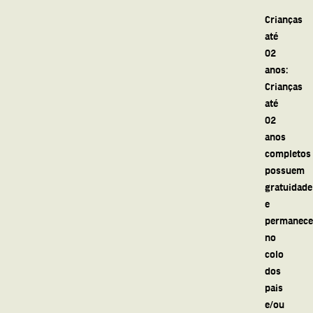
Crianças
até
02
anos:
Crianças
até
02
anos
completos
possuem
gratuidade
e
permanec
no
colo
dos
pais
e/ou