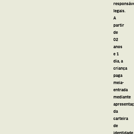
responsáv
legais.
A
partir
de
02
anos
e 1
dia, a
criança
paga
meia-
entrada
mediante
apresenta
da
carteira
de
identidade