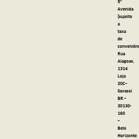
5ª
Avenida
(sujeito
a
taxa
de
conveniênc
Rua
Alagoas,
1314
Loja
20C–
Savassi
BR –
30130-
160
–
Belo
Horizonte