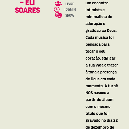
– ELI
um encontro
LIVRE
SOARES
intimista e
120MIN
SHOW
minimalista de
adoração e
gratidão ao Deus.
Cada música foi
pensada para
tocar o seu
coração, edificar
a sua vida e trazer
à tona a presença
de Deus em cada
momento. A turnê
NÓS nasceu a
partir do álbum
com o mesmo
título que foi
gravado no dia 22
de dezembro de