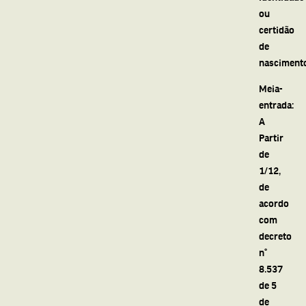
ou
certidão
de
nasciment
Meia-
entrada:
A
Partir
de
1/12,
de
acordo
com
decreto
n°
8.537
de 5
de