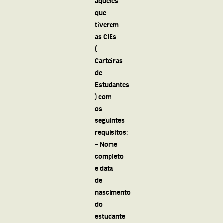
aqueles
que
tiverem
as CIEs
(
Carteiras
de
Estudantes
) com
os
seguintes
requisitos:
– Nome
completo
e data
de
nascimento
do
estudante