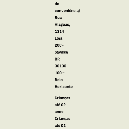
de
conveniência)
Rua
Alagoas,
1314
Loja
20C–
Savassi
BR –
30130-
160 –
Belo
Horizonte
Crianças
até 02
anos:
Crianças
até 02