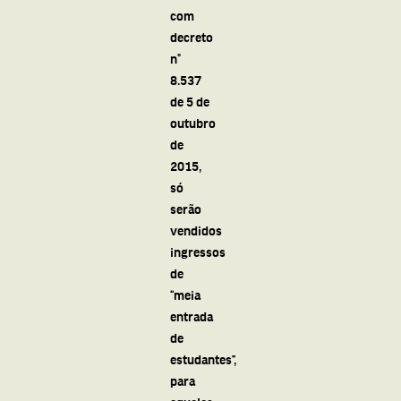
com
decreto
n°
8.537
de 5 de
outubro
de
2015,
só
serão
vendidos
ingressos
de
“meia
entrada
de
estudantes”,
para