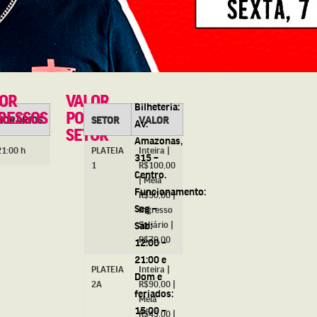
LOR
VALOR
Bilheteria:
RESSOS
POR
HORÁRIOS
SETOR
VALOR
Av.
SETOR
Amazonas,
21:00 h
PLATEIA
Inteira |
315 –
1
R$100,00
Centro.
| Meia
Funcionamento:
R$50,00 |
Seg –
Ingresso
Sáb:
Soliário |
R$70,00
12:00 –
21:00 e
PLATEIA
Inteira |
Dom e
2A
R$90,00 |
feriados:
Meia
15:00 –
R$45,00 |