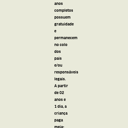
anos
completos
possuem
gratuidade
e
permanecem
no colo
dos
pais
e/ou
responsáveis
legais.
A partir
de 02
anos e
1 dia, a
criança
paga
meia-