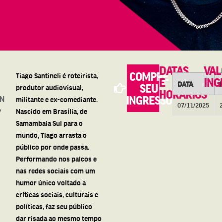
DATAS
VA
COMPRE
Tiago Santineli é roteirista,
E
ING
DATA
SEU
produtor audiovisual,
HORÁRIOS
N
INGRESSO
militante e ex-comediante.
07/11/2025
Nascido em Brasília, de
Y
Samambaia Sul para o
mundo, Tiago arrasta o
público por onde passa.
Performando nos palcos e
nas redes sociais com um
humor único voltado a
críticas sociais, culturais e
políticas, faz seu público
dar risada ao mesmo tempo