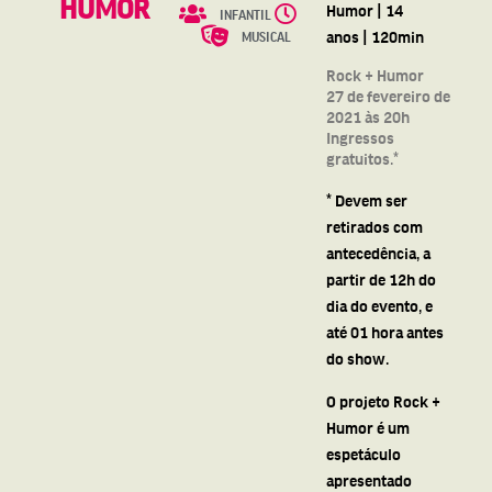
HUMOR
Humor | 14
INFANTIL
anos | 120min
MUSICAL
Rock + Humor
27 de fevereiro de
2021 às 20h
Ingressos
gratuitos.*
* Devem ser
retirados com
antecedência, a
partir de 12h do
dia do evento, e
até 01 hora antes
do show.
O projeto Rock +
Humor é um
espetáculo
apresentado