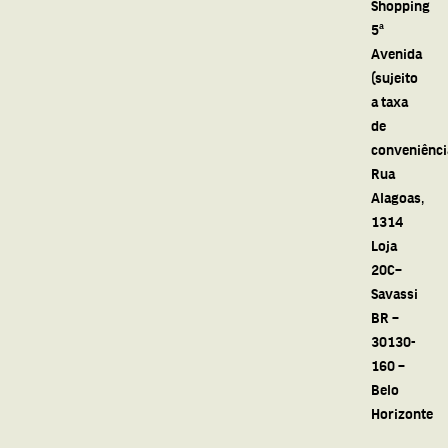
Shopping
5ª
Avenida
(sujeito
a taxa
de
conveniênci
Rua
Alagoas,
1314
Loja
20C–
Savassi
BR –
30130-
160 –
Belo
Horizonte