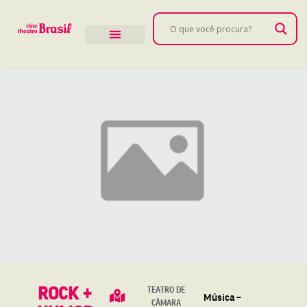
ROCK +
TEATRO DE
Música –
CÂMARA