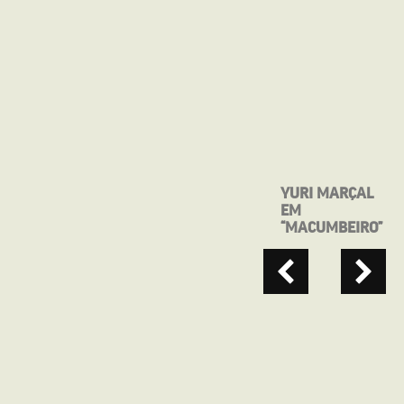
YURI MARÇAL
SEGUNDA NO
EM
CINE
“MACUMBEIRO”
APRESENTA:
QUE HORAS
ELA VOLTA?