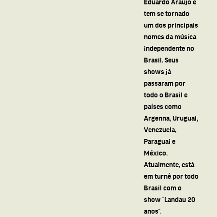
Eduardo Araújo e
tem se tornado
um dos principais
nomes da música
independente no
Brasil. Seus
shows já
passaram por
todo o Brasil e
países como
Argenna, Uruguai,
Venezuela,
Paraguai e
México.
Atualmente, está
em turnê por todo
Brasil com o
show ‘‘Landau 20
anos’’.