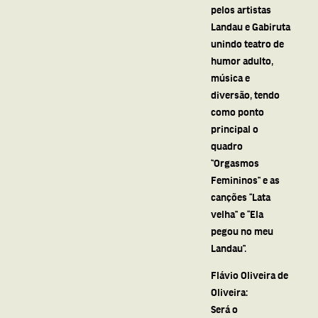
pelos artistas
Landau e Gabiruta
unindo teatro de
humor adulto,
música e
diversão, tendo
como ponto
principal o
quadro
‘’Orgasmos
Femininos’’ e as
canções ‘‘Lata
velha’’ e ‘‘Ela
pegou no meu
Landau’’.
Flávio Oliveira de
Oliveira:
Será o