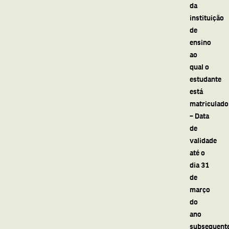
da
instituição
de
ensino
ao
qual o
estudante
está
matriculado
– Data
de
validade
até o
dia 31
de
março
do
ano
subsequent