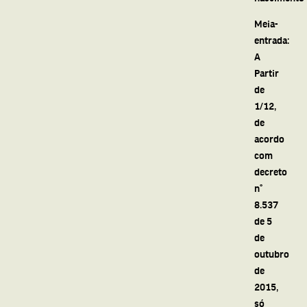
Meia-
entrada:
A
Partir
de
1/12,
de
acordo
com
decreto
n°
8.537
de 5
de
outubro
de
2015,
só