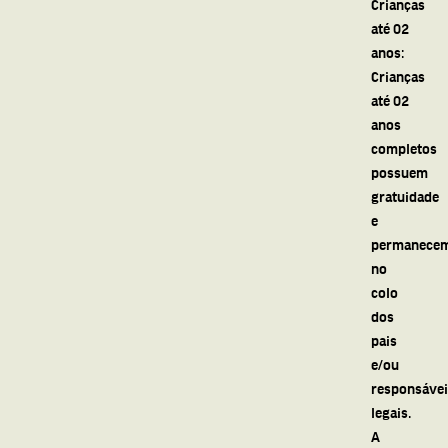
Crianças
até 02
anos:
Crianças
até 02
anos
completos
possuem
gratuidade
e
permanece
no
colo
dos
pais
e/ou
responsáve
legais.
A