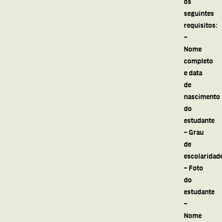
os
seguintes
requisitos:
–
Nome
completo
e data
de
nascimento
do
estudante
– Grau
de
escolaridad
– Foto
do
estudante
–
Nome