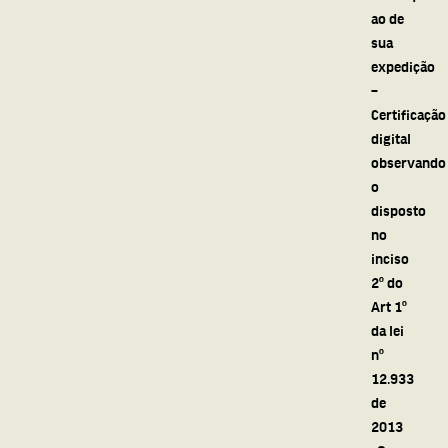
ao de
sua
expedição
–
Certificação
digital
observando
o
disposto
no
inciso
2º do
Art 1º
da lei
nº
12.933
de
2013