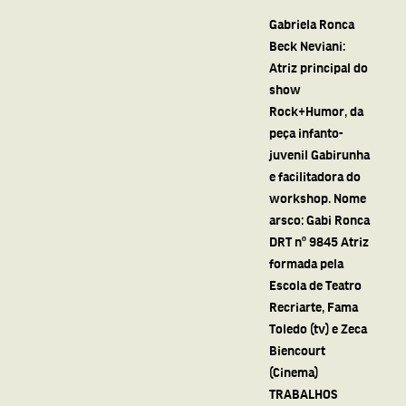
Gabriela Ronca
Beck Neviani:
Atriz principal do
show
Rock+Humor, da
peça infanto-
juvenil Gabirunha
e facilitadora do
workshop. Nome
arsco: Gabi Ronca
DRT nº 9845 Atriz
formada pela
Escola de Teatro
Recriarte, Fama
Toledo (tv) e Zeca
Biencourt
(Cinema)
TRABALHOS