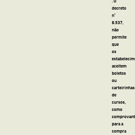
. O
decreto
n°
8.537,
não
permite
que
os
estabelecim
aceitem
boletos
ou
carteirinhas
de
cursos,
como
comprovant
para a
compra