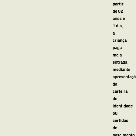
partir
de 02
anos e
1 dia,
a
criança
paga
meia-
entrada
mediante
apresentaç
da
carteira
de
identidade
ou
certidão
de
nascimento