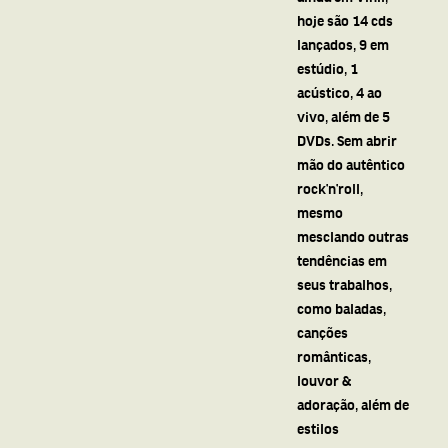
hoje são 14 cds
lançados, 9 em
estúdio, 1
acústico, 4 ao
vivo, além de 5
DVDs. Sem abrir
mão do autêntico
rock’n’roll,
mesmo
mesclando outras
tendências em
seus trabalhos,
como baladas,
canções
românticas,
louvor &
adoração, além de
estilos