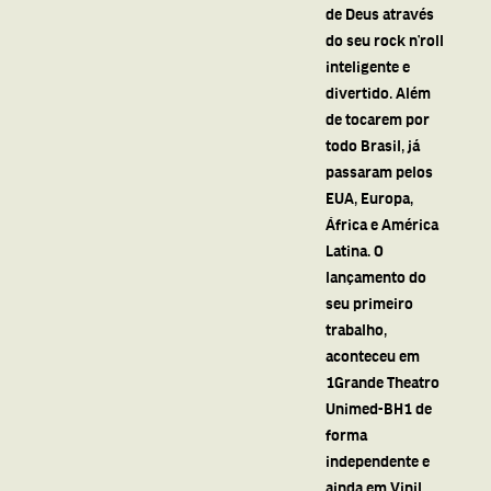
de Deus através
do seu rock n’roll
inteligente e
divertido. Além
de tocarem por
todo Brasil, já
passaram pelos
EUA, Europa,
África e América
Latina. O
lançamento do
seu primeiro
trabalho,
aconteceu em
1Grande Theatro
Unimed-BH1 de
forma
independente e
ainda em Vinil,