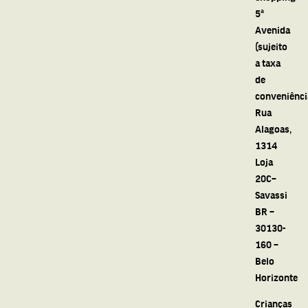
5ª
Avenida
(sujeito
a taxa
de
conveniênci
Rua
Alagoas,
1314
Loja
20C–
Savassi
BR –
30130-
160 –
Belo
Horizonte
Crianças