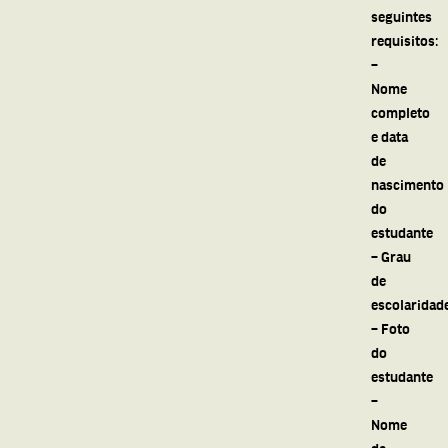
seguintes
requisitos:
–
Nome
completo
e data
de
nascimento
do
estudante
– Grau
de
escolaridad
– Foto
do
estudante
–
Nome
da