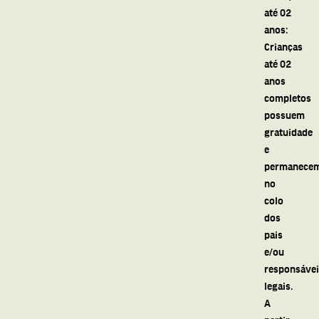
até 02
anos:
Crianças
até 02
anos
completos
possuem
gratuidade
e
permanece
no
colo
dos
pais
e/ou
responsáve
legais.
A