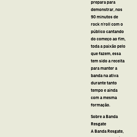
prepara para
demonstrar, nos
90 minutos de
rock n’roll com o
público cantando
do começo ao fim,
toda a paixão pelo
que fazem, essa
tem sido a receita
para manter a
banda na ativa
durante tanto
tempo e ainda
com a mesma
formação.
Sobre a Banda
Resgate
A Banda Resgate,