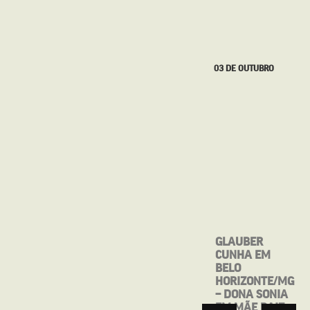
27 DE SETEMBRO
03 DE OUTUBRO
MOSTRA CINE
GLAUBER
BRASIL DE
CUNHA EM
TEATRO
BELO
APRESENTA:
HORIZONTE/MG
MAIO, ANTES
– DONA SONIA
QUE VOCÊ ME
EM MÃE RAIZ