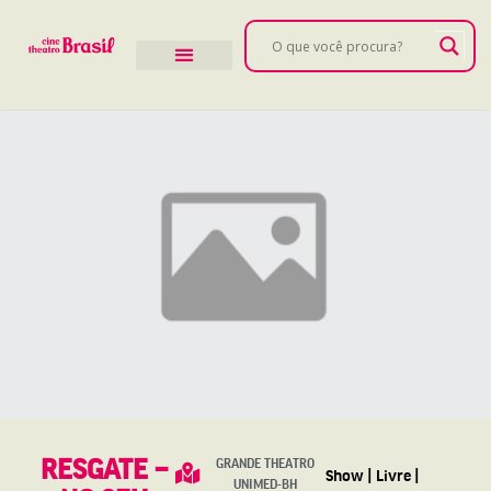
RESGATE –
GRANDE THEATRO
Show | Livre |
UNIMED-BH