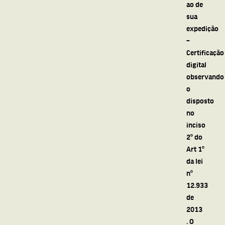
ao de
sua
expedição
–
Certificação
digital
observando
o
disposto
no
inciso
2º do
Art 1º
da lei
nº
12.933
de
2013
. O