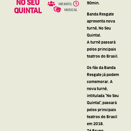
NO SEU
90min.
INFANTIL
QUINTAL
MUSICAL
Banda Resgate
apresenta nova
turnê, No Seu
Quintal.
A turnê passará
pelos principais
teatros do Brasil.
Os fãs da Banda
Resgate já podem
comemorar. A
nova turnê,
intitulada “No Seu
Quintal”, passará
pelos principais
teatros do Brasil
em 2018.
Zé Bruno,