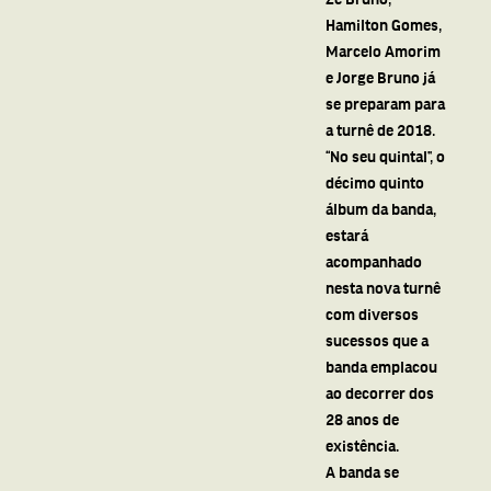
Hamilton Gomes,
Marcelo Amorim
e Jorge Bruno já
se preparam para
a turnê de 2018.
“No seu quintal”, o
décimo quinto
álbum da banda,
estará
acompanhado
nesta nova turnê
com diversos
sucessos que a
banda emplacou
ao decorrer dos
28 anos de
existência.
A banda se