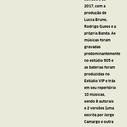
2017, com a
produção de
Lucca Bruno,
Rodrigo Guess e a
própria Banda. As
músicas foram
gravadas
predominantemente
no estúdio 905 e
as baterias foram
produzidas no
Estúdio VIP e trás
em seu repertório
10 músicas,
sendo 8 autorais
e 2 versões (uma
escrita por Jorge
Camargo e outra