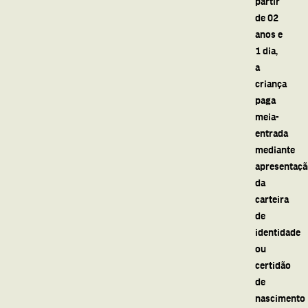
partir
de 02
anos e
1 dia,
a
criança
paga
meia-
entrada
mediante
apresentaç
da
carteira
de
identidade
ou
certidão
de
nascimento