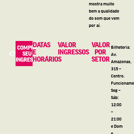
mostra muito
bem a qualidade
do som que vem
por aí.
DATAS
VALOR
VALOR
COMPRE
Bilheteria:
E
INGRESSOS
POR
SEU
Av.
HORÁRIOS
SETOR
INGRESSO
Amazonas,
315 –
Centro.
Funcioname
Seg –
Sáb:
12:00
–
21:00
e Dom
e