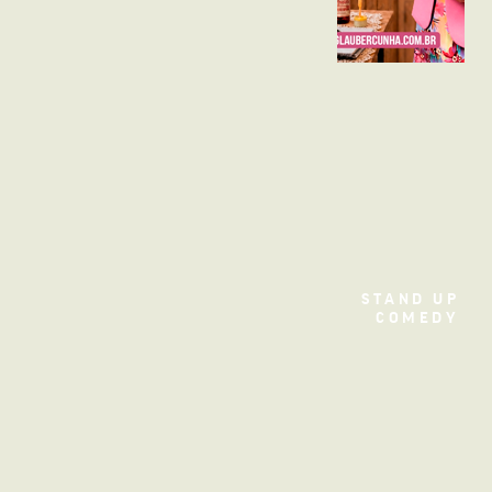
TEATRO
STAND UP
COMEDY