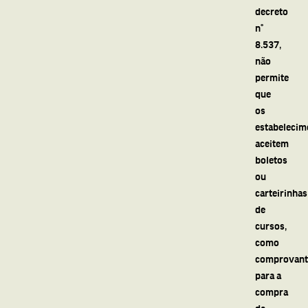
decreto
n°
8.537,
não
permite
que
os
estabelecim
aceitem
boletos
ou
carteirinhas
de
cursos,
como
comprovant
para a
compra
da