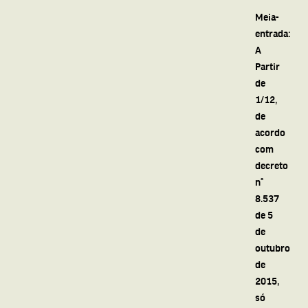
Meia-
entrada:
A
Partir
de
1/12,
de
acordo
com
decreto
n°
8.537
de 5
de
outubro
de
2015,
só