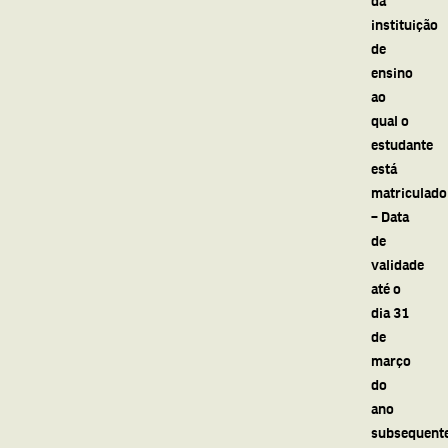
instituição
de
ensino
ao
qual o
estudante
está
matriculado
– Data
de
validade
até o
dia 31
de
março
do
ano
subsequent