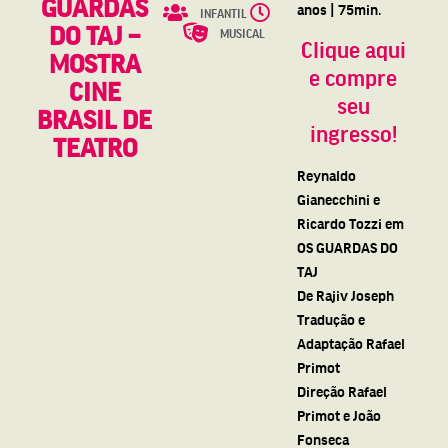
GUARDAS
anos | 75min.
INFANTIL
DO TAJ –
MUSICAL
Clique aqui
MOSTRA
e compre
CINE
seu
BRASIL DE
ingresso!
TEATRO
Reynaldo
Gianecchini e
Ricardo Tozzi em
OS GUARDAS DO
TAJ
De Rajiv Joseph
Tradução e
Adaptação Rafael
Primot
Direção Rafael
Primot e João
Fonseca