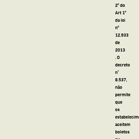
2º do
Art 1º
da lei
nº
12.933
de
2013
. O
decreto
n°
8.537,
não
permite
que
os
estabelecim
aceitem
boletos
ou