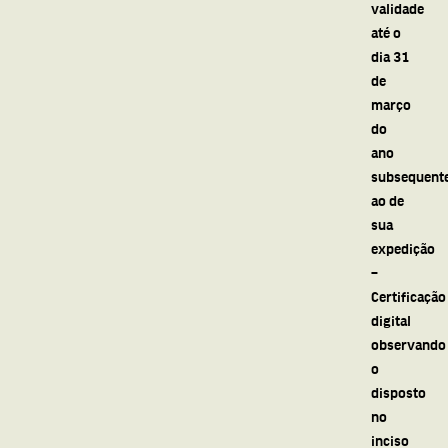
validade
até o
dia 31
de
março
do
ano
subsequent
ao de
sua
expedição
–
Certificação
digital
observando
o
disposto
no
inciso