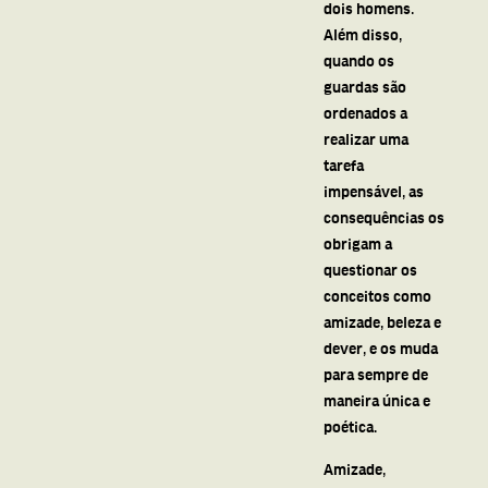
dois homens.
Além disso,
quando os
guardas são
ordenados a
realizar uma
tarefa
impensável, as
consequências os
obrigam a
questionar os
conceitos como
amizade, beleza e
dever, e os muda
para sempre de
maneira única e
poética.
Amizade,