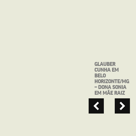
MOSTRA CINE
GLAUBER
BRASIL DE
CUNHA EM
TEATRO
BELO
APRESENTA:
HORIZONTE/MG
MAIO, ANTES
– DONA SONIA
QUE VOCÊ ME
EM MÃE RAIZ
ESQUEÇA