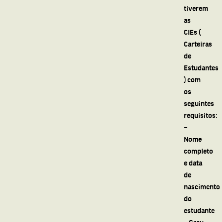
tiverem
as
CIEs (
Carteiras
de
Estudantes
) com
os
seguintes
requisitos:
–
Nome
completo
e data
de
nascimento
do
estudante
– Grau