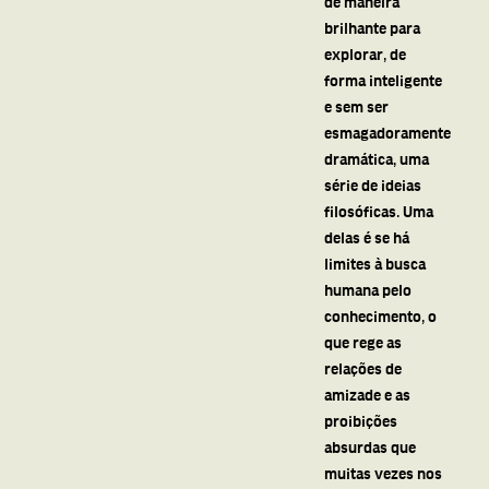
de maneira
brilhante para
explorar, de
forma inteligente
e sem ser
esmagadoramente
dramática, uma
série de ideias
filosóficas. Uma
delas é se há
limites à busca
humana pelo
conhecimento, o
que rege as
relações de
amizade e as
proibições
absurdas que
muitas vezes nos