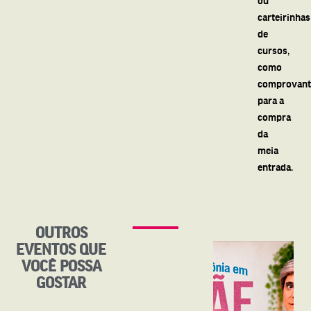
carteirinhas
de
cursos,
como
comprovant
para a
compra
da
meia
entrada.
OUTROS
EVENTOS QUE
VOCÊ POSSA
GOSTAR