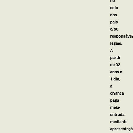
no
colo
dos
pais
e/ou
responsáve
legais.
A
partir
de 02
anos e
1 dia,
a
criança
paga
meia-
entrada
mediante
apresentaç