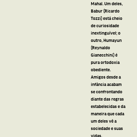
Mahal. Um deles,
Babur (Ricardo
Tozzi) está cheio
de curiosidade
inextinguível; o
outro, Humayun
(Reynaldo
Gianecchini) é
pura ortodoxia
obediente.
Amigos desde a
infância acabam
se confrontando
diante das regras
estabelecidas e da
maneira que cada
um deles vê a
sociedade e suas
vidas.