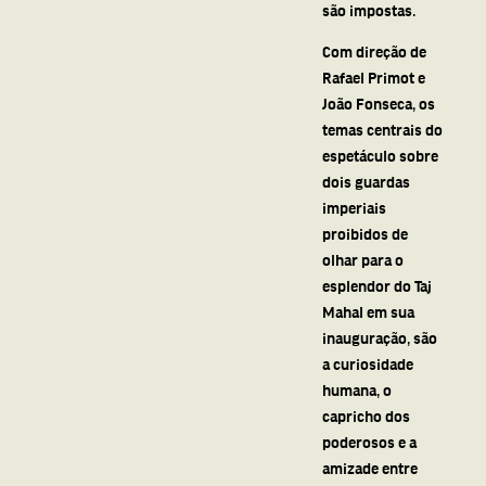
são impostas.
Com direção de
Rafael Primot e
João Fonseca, os
temas centrais do
espetáculo sobre
dois guardas
imperiais
proibidos de
olhar para o
esplendor do Taj
Mahal em sua
inauguração, são
a curiosidade
humana, o
capricho dos
poderosos e a
amizade entre