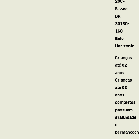
20C–
Savassi
BR –
30130-
160 –
Belo
Horizonte
Crianças
até 02
anos:
Crianças
até 02
anos
completos
possuem
gratuidade
e
permanece