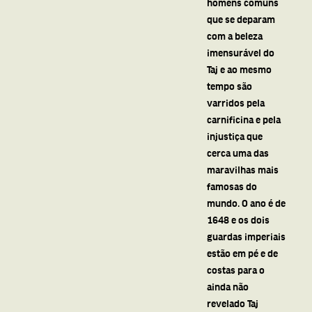
homens comuns
que se deparam
com a beleza
imensurável do
Taj e ao mesmo
tempo são
varridos pela
carnificina e pela
injustiça que
cerca uma das
maravilhas mais
famosas do
mundo. O ano é de
1648 e os dois
guardas imperiais
estão em pé e de
costas para o
ainda não
revelado Taj