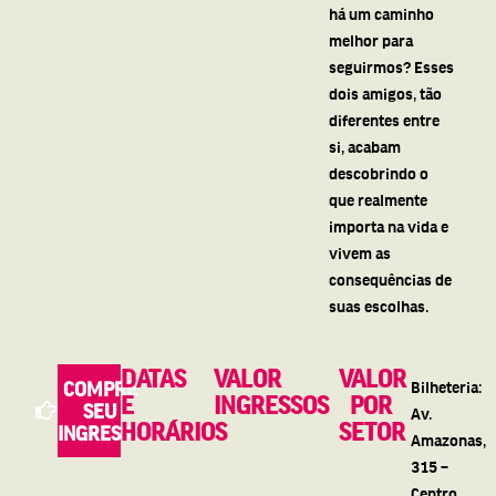
há um caminho
melhor para
seguirmos? Esses
dois amigos, tão
diferentes entre
si, acabam
descobrindo o
que realmente
importa na vida e
vivem as
consequências de
suas escolhas.
DATAS
VALOR
VALOR
COMPRE
Bilheteria:
E
INGRESSOS
POR
SEU
Av.
HORÁRIOS
SETOR
INGRESSO
Amazonas,
315 –
Centro.