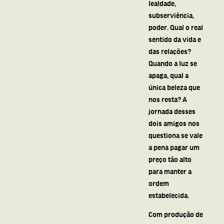
lealdade,
subserviência,
poder. Qual o real
sentido da vida e
das relações?
Quando a luz se
apaga, qual a
única beleza que
nos resta? A
jornada desses
dois amigos nos
questiona se vale
a pena pagar um
preço tão alto
para manter a
ordem
estabelecida.
Com produção de