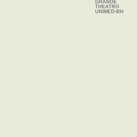
GRANDE
TEATRO DE
THEATRO
CÂMARA
UNIMED-BH
INGRESSOS
SAIBA
INGRESSOS
SAIBA
MAIS
MAIS