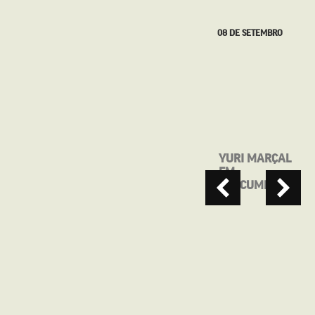
08 DE SETEMBRO
31 DE AGOSTO
YURI MARÇAL
SEGUNDA NO
EM
CINE
“MACUMBEIRO”
APRESENTA:
QUE HORAS
ELA VOLTA?