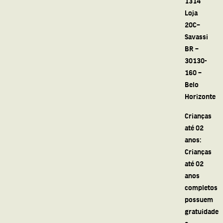
1314
Loja
20C–
Savassi
BR –
30130-
160 –
Belo
Horizonte
Crianças
até 02
anos:
Crianças
até 02
anos
completos
possuem
gratuidade
e