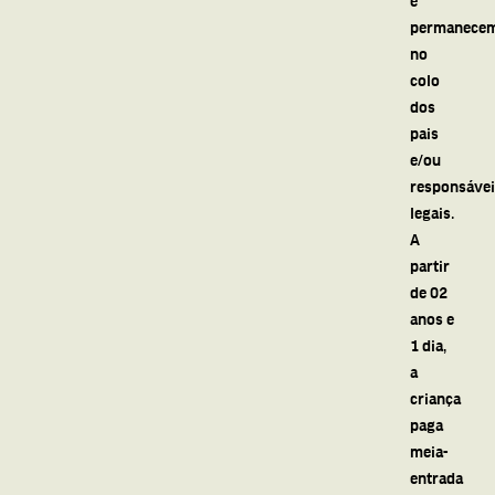
permanece
no
colo
dos
pais
e/ou
responsáve
legais.
A
partir
de 02
anos e
1 dia,
a
criança
paga
meia-
entrada