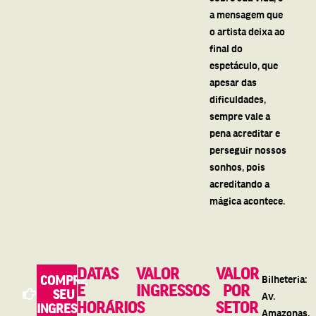
a mensagem que
o artista deixa ao
final do
espetáculo, que
apesar das
dificuldades,
sempre vale a
pena acreditar e
perseguir nossos
sonhos, pois
acreditando a
mágica acontece.
DATAS
VALOR
VALOR
COMPRE
Bilheteria:
E
INGRESSOS
POR
SEU
Av.
HORÁRIOS
SETOR
INGRESSO
Amazonas,