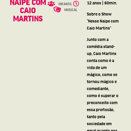
NAIPE COM
12 anos | 60min.
INFANTIL
CAIO
MUSICAL
Sobre o Show
MARTINS
“Nesse Naipe com
Caio Martins”
Junto com a
comédia stand-
up, Caio Martins
conta como é a
vida de um
mágico, como se
tornou mágico e
comediante,
como é superar o
preconceito com
essa profissão,
tanto pela
sociedade em
geral quanto por