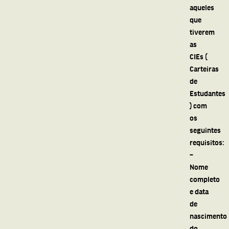
aqueles
que
tiverem
as
CIEs (
Carteiras
de
Estudantes
) com
os
seguintes
requisitos:
–
Nome
completo
e data
de
nascimento
do