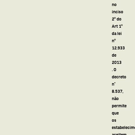
no
inciso
2º do
Art 1º
da lei
nº
12.933
de
2013
. O
decreto
n°
8.537,
não
permite
que
os
estabelecim
aceitem