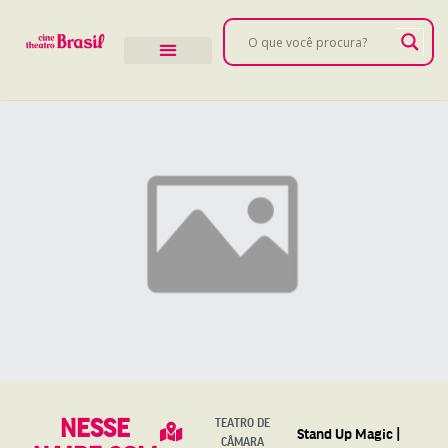
NESSE
TEATRO DE
Stand Up Magic |
CÂMARA