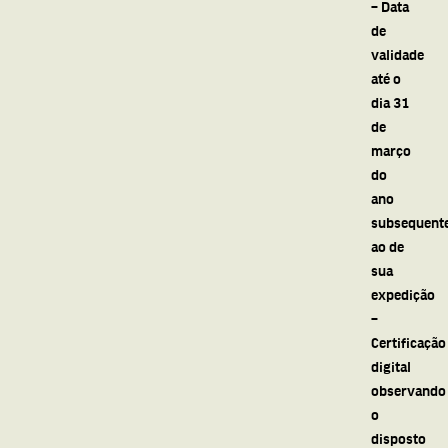
– Data
de
validade
até o
dia 31
de
março
do
ano
subsequent
ao de
sua
expedição
–
Certificação
digital
observando
o
disposto