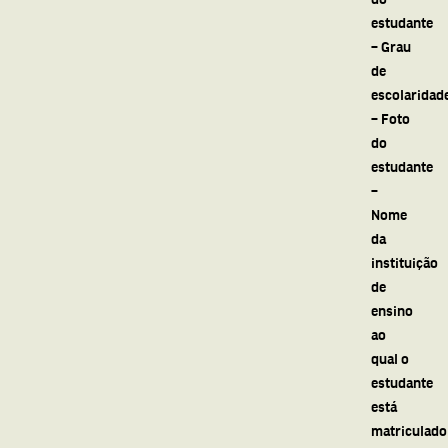
estudante
– Grau
de
escolaridad
– Foto
do
estudante
–
Nome
da
instituição
de
ensino
ao
qual o
estudante
está
matriculado