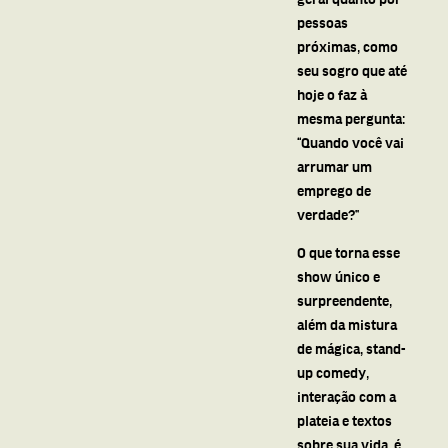
pessoas
próximas, como
seu sogro que até
hoje o faz à
mesma pergunta:
“Quando você vai
arrumar um
emprego de
verdade?”
O que torna esse
show único e
surpreendente,
além da mistura
de mágica, stand-
up comedy,
interação com a
plateia e textos
sobre sua vida, é