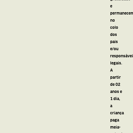
e
permanece
no
colo
dos
pais
e/ou
responsáve
legais.
A
partir
de 02
anos e
1 dia,
a
criança
paga
meia-