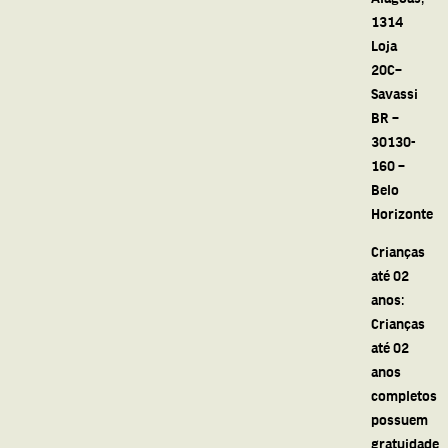
1314
Loja
20C–
Savassi
BR –
30130-
160 –
Belo
Horizonte
Crianças
até 02
anos:
Crianças
até 02
anos
completos
possuem
gratuidade