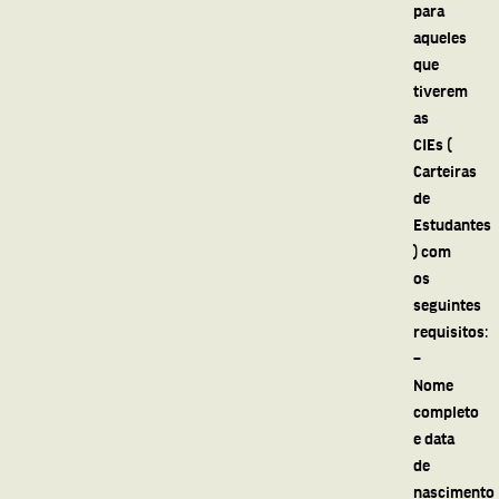
para
aqueles
que
tiverem
as
CIEs (
Carteiras
de
Estudantes
) com
os
seguintes
requisitos:
–
Nome
completo
e data
de
nascimento