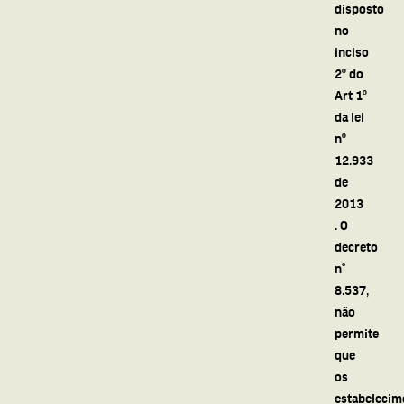
disposto
no
inciso
2º do
Art 1º
da lei
nº
12.933
de
2013
. O
decreto
n°
8.537,
não
permite
que
os
estabelecim