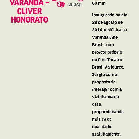
VARANDA –
60 min.
MUSICAL
CLIVER
Inaugurado no dia
HONORATO
28 de agosto de
2014, o Música na
Varanda Cine
Brasil é um
projeto próprio
do Cine Theatro
Brasil Vallourec.
Surgiu com a
proposta de
interagir com a
vizinhança da
casa,
proporcionando
música de
qualidade
gratuitamente,