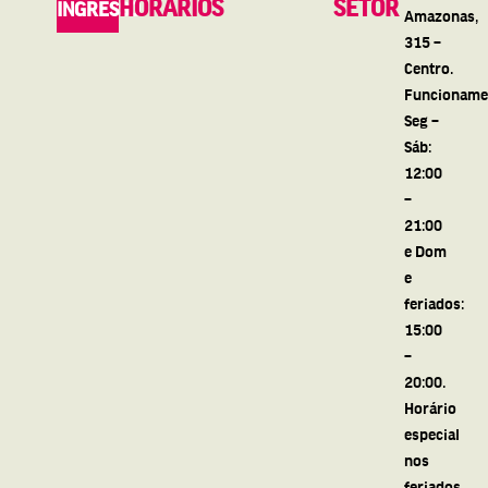
HORÁRIOS
SETOR
INGRESSO
Amazonas,
315 –
Centro.
Funcioname
Seg –
Sáb:
12:00
–
21:00
e Dom
e
feriados:
15:00
–
20:00.
Horário
especial
nos
feriados.