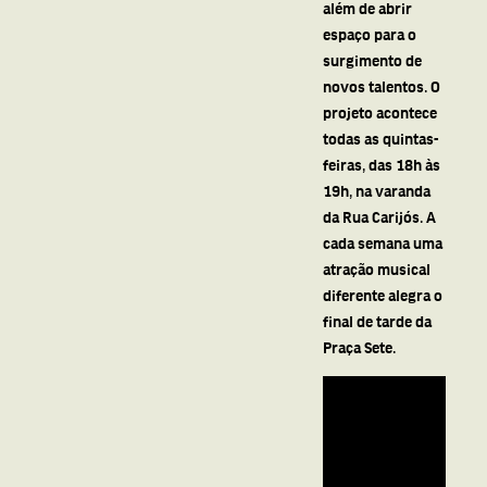
além de abrir
espaço para o
surgimento de
novos talentos. O
projeto acontece
todas as quintas-
feiras, das 18h às
19h, na varanda
da Rua Carijós. A
cada semana uma
atração musical
diferente alegra o
final de tarde da
Praça Sete.