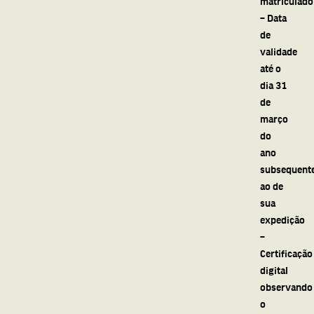
matriculado
– Data
de
validade
até o
dia 31
de
março
do
ano
subsequent
ao de
sua
expedição
–
Certificação
digital
observando
o