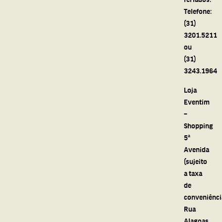
Telefone:
(31)
3201.5211
ou
(31)
3243.1964
Loja
Eventim
–
Shopping
5ª
Avenida
(sujeito
a taxa
de
conveniênci
Rua
Alagoas,