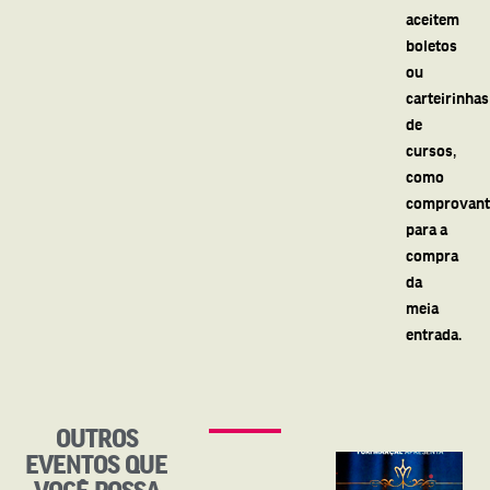
aceitem
boletos
ou
carteirinhas
de
cursos,
como
comprovant
para a
compra
da
meia
entrada.
OUTROS
EVENTOS QUE
VOCÊ POSSA