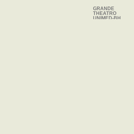
GRANDE
TEATRO DE
THEATRO
CÂMARA
UNIMED-BH
INGRESSOS
SAIBA
INGRESSOS
SAIBA
MAIS
MAIS