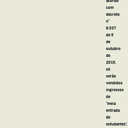
acordo
com
decreto
n°
8.537
de 5
de
outubro
de
2015,
só
serão
vendidos
ingressos
de
“meia
entrada
de
estudantes”,