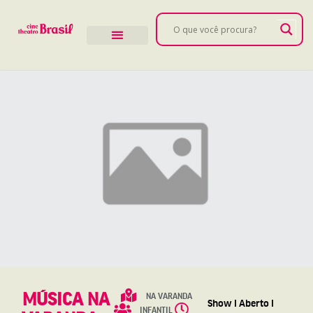
MÚSICA NA
NA VARANDA
Show l Aberto l
INFANTIL