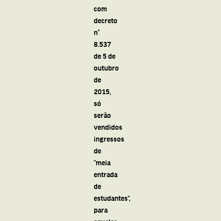
com
decreto
n°
8.537
de 5 de
outubro
de
2015,
só
serão
vendidos
ingressos
de
“meia
entrada
de
estudantes”,
para