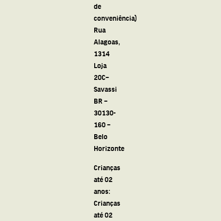
de
conveniência)
Rua
Alagoas,
1314
Loja
20C–
Savassi
BR –
30130-
160 –
Belo
Horizonte
Crianças
até 02
anos:
Crianças
até 02