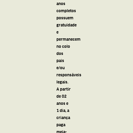
anos
completos
possuem
gratuidade
e
permanecem
no colo
dos
pais
e/ou
responsáveis
legais.
A partir
de 02
anos e
1 dia, a
criança
paga
meia-