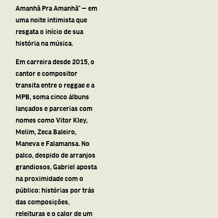
Amanhã Pra Amanhã” — em
uma noite intimista que
resgata o início de sua
história na música.
Em carreira desde 2015, o
cantor e compositor
transita entre o reggae e a
MPB, soma cinco álbuns
lançados e parcerias com
nomes como Vitor Kley,
Melim, Zeca Baleiro,
Maneva e Falamansa. No
palco, despido de arranjos
grandiosos, Gabriel aposta
na proximidade com o
público: histórias por trás
das composições,
releituras e o calor de um