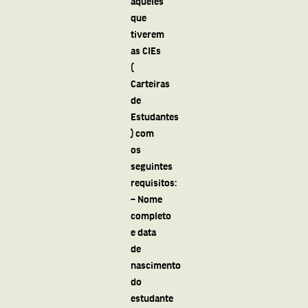
aqueles
que
tiverem
as CIEs
(
Carteiras
de
Estudantes
) com
os
seguintes
requisitos:
– Nome
completo
e data
de
nascimento
do
estudante