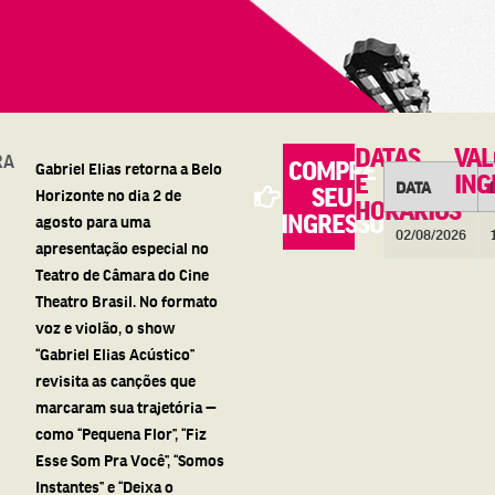
DATAS
VA
RA
COMPRE
Gabriel Elias retorna a Belo
E
ING
DATA
SEU
Horizonte no dia 2 de
HORÁRIOS
INGRESSO
agosto para uma
02/08/2026
apresentação especial no
Teatro de Câmara do Cine
Theatro Brasil. No formato
voz e violão, o show
“Gabriel Elias Acústico”
revisita as canções que
marcaram sua trajetória —
como “Pequena Flor”, “Fiz
Esse Som Pra Você”, “Somos
Instantes” e “Deixa o