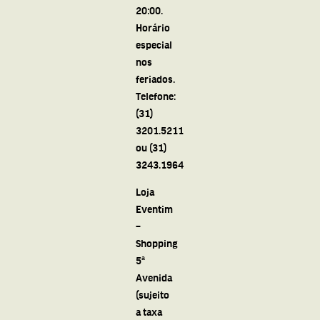
20:00.
Horário
especial
nos
feriados.
Telefone:
(31)
3201.5211
ou (31)
3243.1964
Loja
Eventim
–
Shopping
5ª
Avenida
(sujeito
a taxa