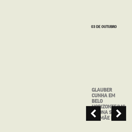
27 DE SETEMBRO
03 DE OUTUBRO
MOSTRA CINE
GLAUBER
BRASIL DE
CUNHA EM
TEATRO
BELO
APRESENTA:
HORIZONTE/MG
MAIO, ANTES
– DONA SONIA
QUE VOCÊ ME
EM MÃE RAIZ
ESQUEÇA