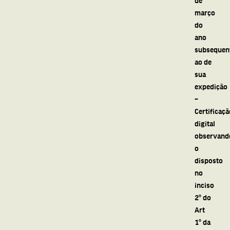
março
do
ano
subsequen
ao de
sua
expedição
–
Certificaçã
digital
observand
o
disposto
no
inciso
2º do
Art
1º da