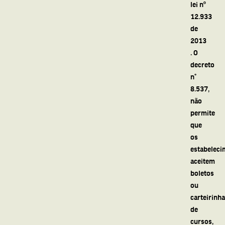
lei nº
12.933
de
2013
. O
decreto
n°
8.537,
não
permite
que
os
estabeleci
aceitem
boletos
ou
carteirinh
de
cursos,