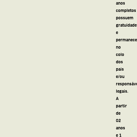
anos
completos
possuem
gratuidade
e
permanec
no
colo
dos
pais
e/ou
responsáv
legais.
A
partir
de
02
anos
e 1