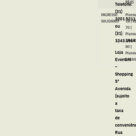
R$45
Telefone:
(31)
INGRESSO
Platei
3201.5211
SOLIDÁRIO
1B | R
ou
70 |
(31)
Platei
3243.1964
2A | R
80 |
Loja
Platei
Eventim
| R$60
–
Shopping
5ª
Avenida
(sujeito
a
taxa
de
conveniênc
Rua