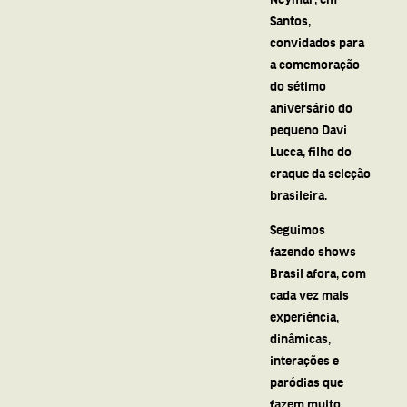
Santos,
convidados para
a comemoração
do sétimo
aniversário do
pequeno Davi
Lucca, filho do
craque da seleção
brasileira.
Seguimos
fazendo shows
Brasil afora, com
cada vez mais
experiência,
dinâmicas,
interações e
paródias que
fazem muito