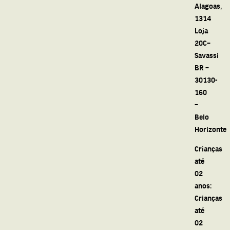
Alagoas,
1314
Loja
20C–
Savassi
BR –
30130-
160
–
Belo
Horizonte
Crianças
até
02
anos:
Crianças
até
02