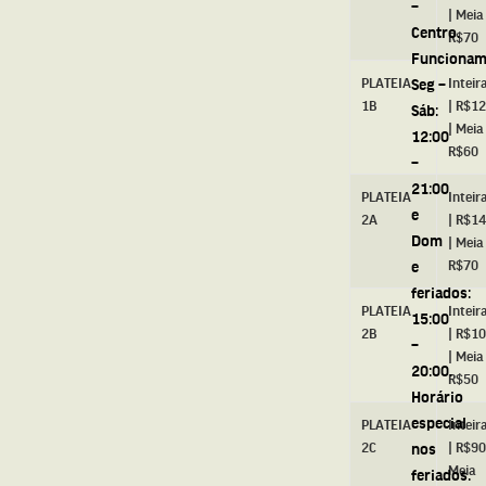
–
| Meia
Centro.
R$70
Funcionam
PLATEIA
Seg –
Inteir
1B
| R$1
Sáb:
| Meia
12:00
R$60
–
21:00
PLATEIA
Inteir
e
2A
| R$1
Dom
| Meia
e
R$70
feriados:
PLATEIA
Inteir
15:00
2B
| R$1
–
| Meia
20:00.
R$50
Horário
especial
PLATEIA
Inteir
2C
nos
| R$90
Meia
feriados.