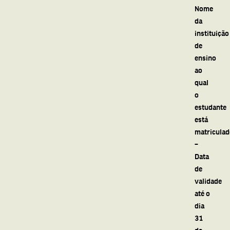
Nome
da
instituição
de
ensino
ao
qual
o
estudante
está
matriculad
–
Data
de
validade
até o
dia
31
de