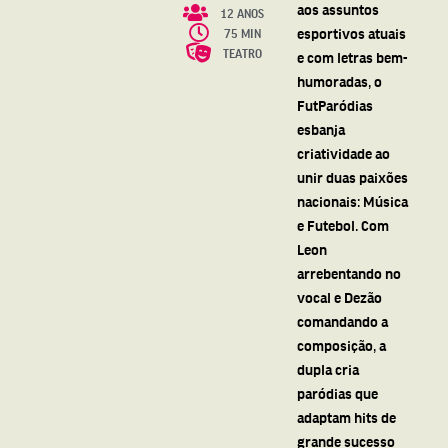
aos assuntos
12 ANOS
esportivos atuais
75 MIN
TEATRO
e com letras bem-
humoradas, o
FutParódias
esbanja
criatividade ao
unir duas paixões
nacionais: Música
e Futebol. Com
Leon
arrebentando no
vocal e Dezão
comandando a
composição, a
dupla cria
paródias que
adaptam hits de
grande sucesso