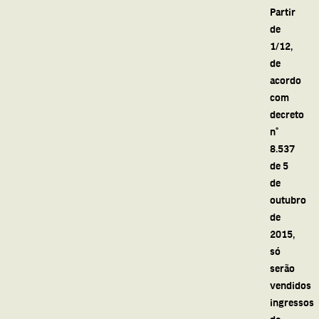
Partir
de
1/12,
de
acordo
com
decreto
n°
8.537
de 5
de
outubro
de
2015,
só
serão
vendidos
ingressos
de