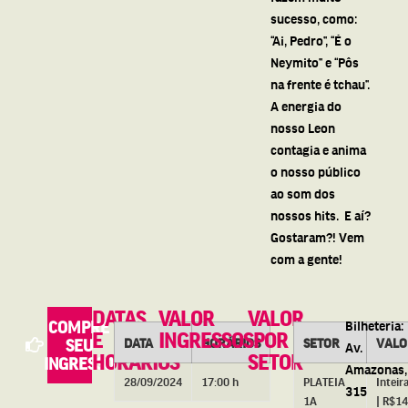
sucesso, como:
“Ai, Pedro”, “É o
Neymito” e “Pôs
na frente é tchau”.
A energia do
nosso Leon
contagia e anima
o nosso público
ao som dos
nossos hits. E aí?
Gostaram?! Vem
com a gente!
DATAS
VALOR
VALOR
COMPRE
Bilheteria:
E
INGRESSOS
POR
DATA
HORÁRIOS
SETOR
VALO
SEU
Av.
HORÁRIOS
SETOR
INGRESSO
Amazonas,
28/09/2024
17:00 h
PLATEIA
Inteir
315
1A
| R$1