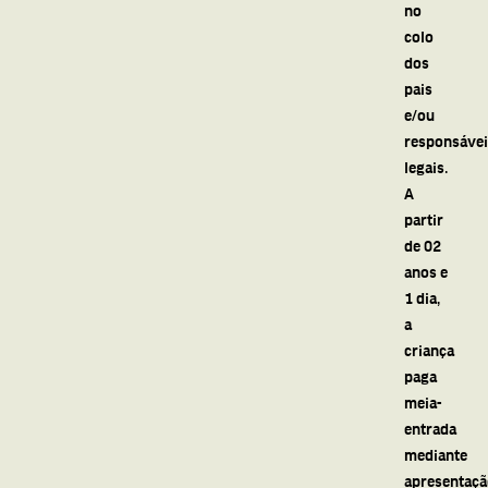
no
colo
dos
pais
e/ou
responsáve
legais.
A
partir
de 02
anos e
1 dia,
a
criança
paga
meia-
entrada
mediante
apresentaç