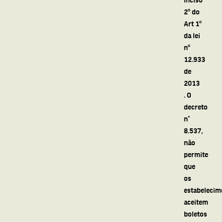
2º do
Art 1º
da lei
nº
12.933
de
2013
. O
decreto
n°
8.537,
não
permite
que
os
estabelecim
aceitem
boletos