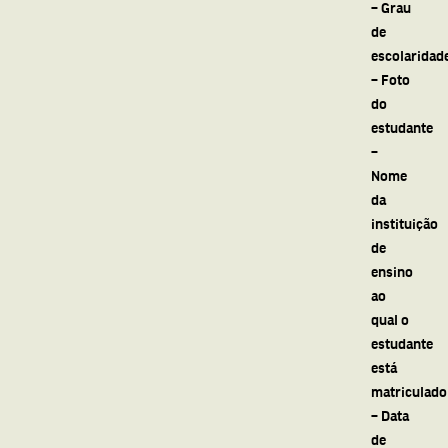
– Grau
de
escolaridad
– Foto
do
estudante
–
Nome
da
instituição
de
ensino
ao
qual o
estudante
está
matriculado
– Data
de