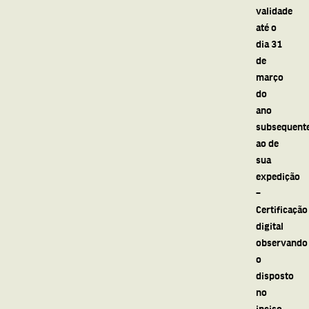
validade
até o
dia 31
de
março
do
ano
subsequent
ao de
sua
expedição
–
Certificação
digital
observando
o
disposto
no
inciso