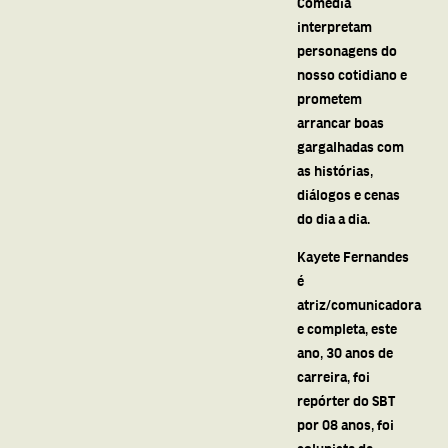
Comédia
interpretam
personagens do
nosso cotidiano e
prometem
arrancar boas
gargalhadas com
as histórias,
diálogos e cenas
do dia a dia.
Kayete Fernandes
é
atriz/comunicadora
e completa, este
ano, 30 anos de
carreira, foi
repórter do SBT
por 08 anos, foi