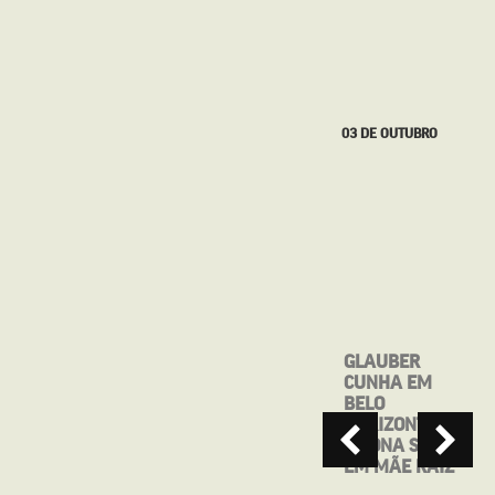
27 DE SETEMBRO
03 DE OUTUBRO
MOSTRA CINE
GLAUBER
BRASIL DE
CUNHA EM
TEATRO
BELO
APRESENTA:
HORIZONTE/MG
MAIO, ANTES
– DONA SONIA
QUE VOCÊ ME
EM MÃE RAIZ
ESQUEÇA