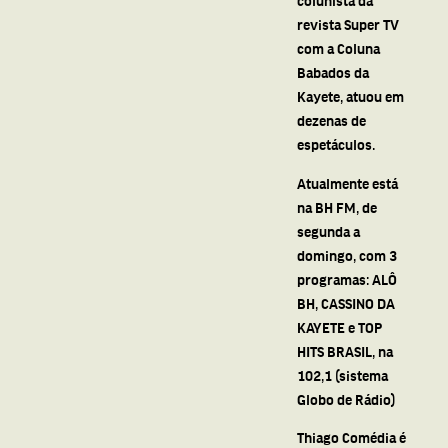
colunista da
revista Super TV
com a Coluna
Babados da
Kayete, atuou em
dezenas de
espetáculos.
Atualmente está
na BH FM, de
segunda a
domingo, com 3
programas: ALÔ
BH, CASSINO DA
KAYETE e TOP
HITS BRASIL, na
102,1 (sistema
Globo de Rádio)
Thiago Comédia é