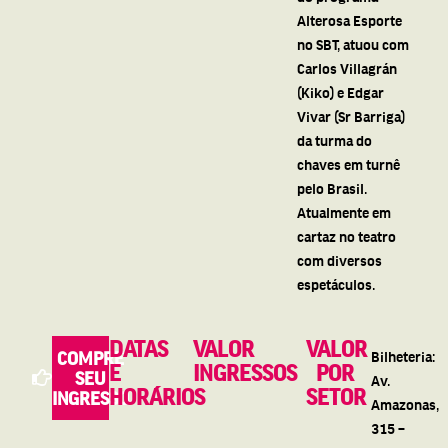
Alterosa Esporte
no SBT, atuou com
Carlos Villagrán
(Kiko) e Edgar
Vivar (Sr Barriga)
da turma do
chaves em turnê
pelo Brasil.
Atualmente em
cartaz no teatro
com diversos
espetáculos.
DATAS
VALOR
VALOR
COMPRE
Bilheteria:
E
INGRESSOS
POR
SEU
Av.
HORÁRIOS
SETOR
INGRESSO
Amazonas,
315 –