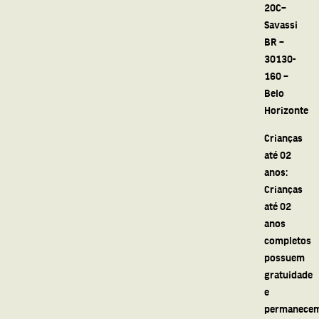
20C–
Savassi
BR –
30130-
160 –
Belo
Horizonte
Crianças
até 02
anos:
Crianças
até 02
anos
completos
possuem
gratuidade
e
permanece