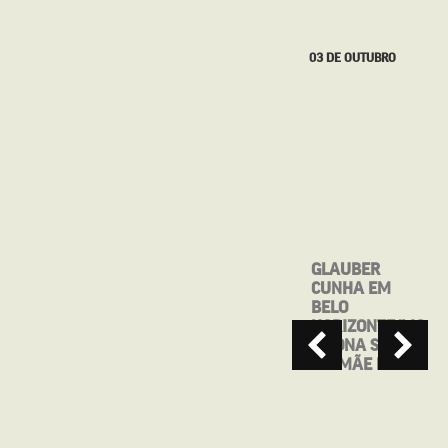
27 DE SETEMBRO
03 DE OUTUBRO
MOSTRA CINE
GLAUBER
BRASIL DE
CUNHA EM
TEATRO
BELO
APRESENTA:
HORIZONTE/MG
MAIO, ANTES
– DONA SONIA
QUE VOCÊ ME
EM MÃE RAIZ
ESQUEÇA