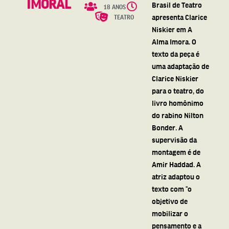
IMORAL
Brasil de Teatro
18 ANOS
apresenta Clarice
TEATRO
Niskier em A
Alma Imora. O
texto da peça é
uma adaptação de
Clarice Niskier
para o teatro, do
livro homônimo
do rabino Nilton
Bonder. A
supervisão da
montagem é de
Amir Haddad. A
atriz adaptou o
texto com “o
objetivo de
mobilizar o
pensamento e a