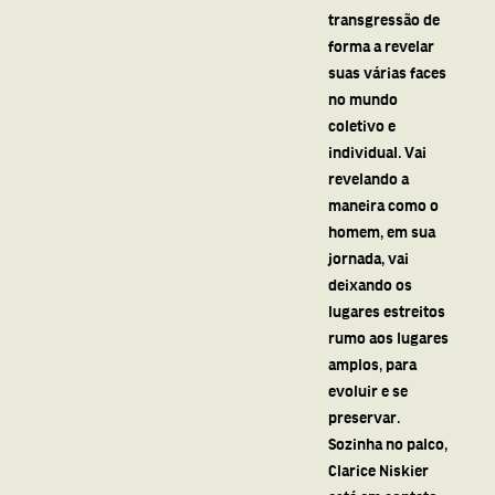
transgressão de
forma a revelar
suas várias faces
no mundo
coletivo e
individual. Vai
revelando a
maneira como o
homem, em sua
jornada, vai
deixando os
lugares estreitos
rumo aos lugares
amplos, para
evoluir e se
preservar.
Sozinha no palco,
Clarice Niskier