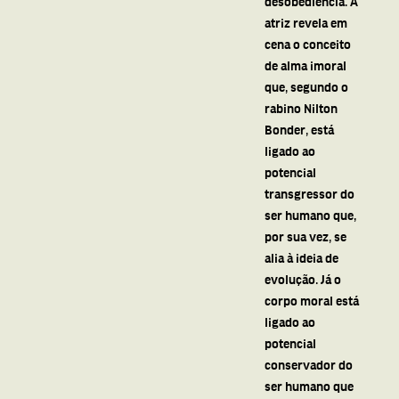
desobediência. A
atriz revela em
cena o conceito
de alma imoral
que, segundo o
rabino Nilton
Bonder, está
ligado ao
potencial
transgressor do
ser humano que,
por sua vez, se
alia à ideia de
evolução. Já o
corpo moral está
ligado ao
potencial
conservador do
ser humano que