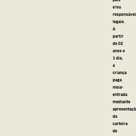
e/ou
responsáve
legais.
A
partir
de 02
anos e
1 dia,
a
criança
paga
meia-
entrada
mediante
apresentaç
da
carteira
de