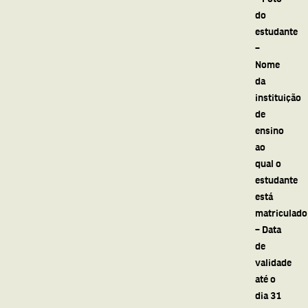
do
estudante
–
Nome
da
instituição
de
ensino
ao
qual o
estudante
está
matriculado
– Data
de
validade
até o
dia 31