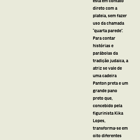
está em contato
direto com a
plateia, sem fazer
uso da chamada
“quarta parede”.
Para contar
histórias e
parábolas da
tradição judaica, a
atriz se vale de
uma cadeira
Panton preta e um
grande pano
preto que,
concebido pela
figurinista Kika
Lopes,
transforma-se em
oito diferentes