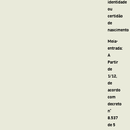
identidade
ou
certidão
de
nascimento
Meia-
entrada:
A
Partir
de
1/12,
de
acordo
com
decreto
n°
8.537
de 5