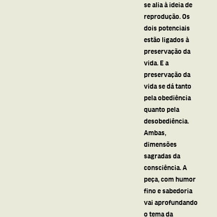
se alia à ideia de
reprodução. Os
dois potenciais
estão ligados à
preservação da
vida. E a
preservação da
vida se dá tanto
pela obediência
quanto pela
desobediência.
Ambas,
dimensões
sagradas da
consciência. A
peça, com humor
fino e sabedoria
vai aprofundando
o tema da