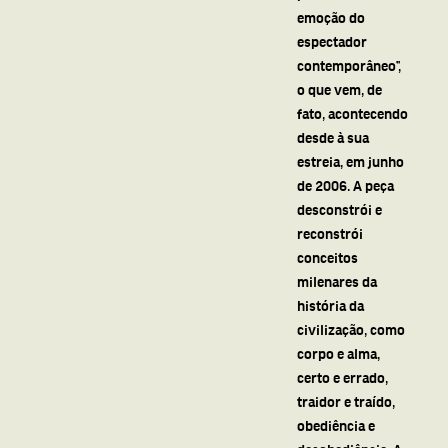
emoção do
espectador
contemporâneo”,
o que vem, de
fato, acontecendo
desde à sua
estreia, em junho
de 2006. A peça
desconstrói e
reconstrói
conceitos
milenares da
história da
civilização, como
corpo e alma,
certo e errado,
traidor e traído,
obediência e