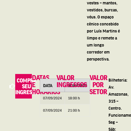
vestes – mantos,
vestidos, burcas,
véus. O espaço
cênico concebido
por Luís Martins é
limpo e remete a
um longo
corredor em
perspectiva.
DATAS
VALOR
VALOR
COMPRE
Bilheteria:
E
INGRESSOS
POR
DATA
HORÁRIOS
SEU
Av.
HORÁRIOS
SETOR
INGRESSO
Amazonas,
07/09/2024
18:00 h
315 –
Centro.
07/09/2024
21:00 h
Funcioname
Seg –
Sáb: