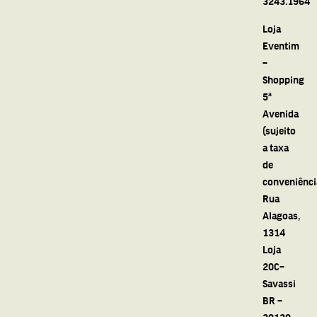
3243.1964
Loja
Eventim
–
Shopping
5ª
Avenida
(sujeito
a taxa
de
conveniênci
Rua
Alagoas,
1314
Loja
20C–
Savassi
BR –
30130-