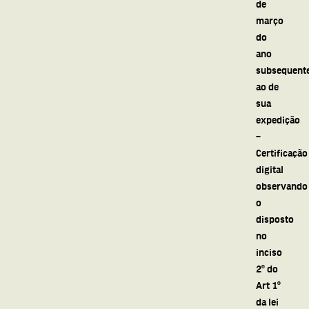
de
março
do
ano
subsequent
ao de
sua
expedição
–
Certificação
digital
observando
o
disposto
no
inciso
2º do
Art 1º
da lei