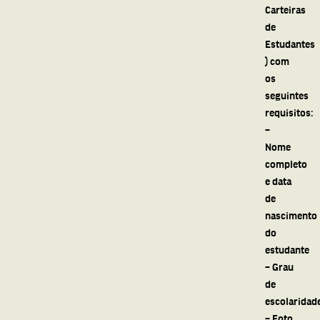
Carteiras
de
Estudantes
) com
os
seguintes
requisitos:
–
Nome
completo
e data
de
nascimento
do
estudante
– Grau
de
escolaridad
– Foto