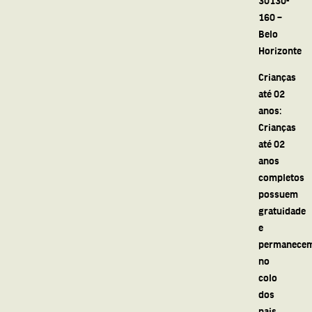
160 –
Belo
Horizonte
Crianças
até 02
anos:
Crianças
até 02
anos
completos
possuem
gratuidade
e
permanece
no
colo
dos
pais