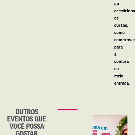
ou
carteirinh
de
cursos,
como
comprovan
para
a
compra
da
meia
entrada.
OUTROS
EVENTOS QUE
VOCÊ POSSA
GOSTAR