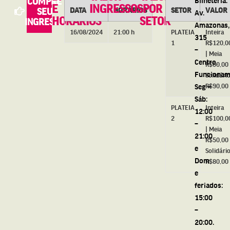
COMPRE
E
INGRESSOS
POR
DATA
HORÁRIOS
SETOR
VALOR
SEU
Av.
HORÁRIOS
SETOR
INGRESSO
Amazonas,
16/08/2024
21:00 h
PLATEIA
Inteira
315
1
R$120,0
–
| Meia
Centro.
R$60,00 
Funcionam
Solidári
Seg –
R$90,00
Sáb:
PLATEIA
Inteira
12:00
2
R$100,0
–
| Meia
21:00
R$50,00 
e
Solidári
Dom
R$80,00
e
feriados:
15:00
–
20:00.