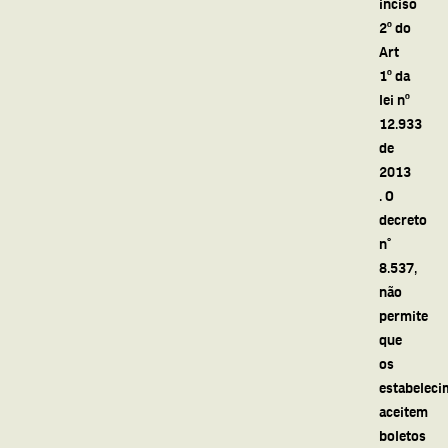
inciso
2º do
Art
1º da
lei nº
12.933
de
2013
. O
decreto
n°
8.537,
não
permite
que
os
estabeleci
aceitem
boletos