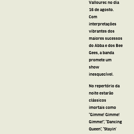
Vallourec no dia
16 de agosto.
Com
interpretações
vibrantes dos
maiores sucessos
do Abba e dos Bee
Gees, a banda
promete um
show
inesquecível.
No repertório da
noite estarão
clássicos
imortais como
“Gimme! Gimme!
Gimme!”, “Dancing
Queen”, “Stayin’