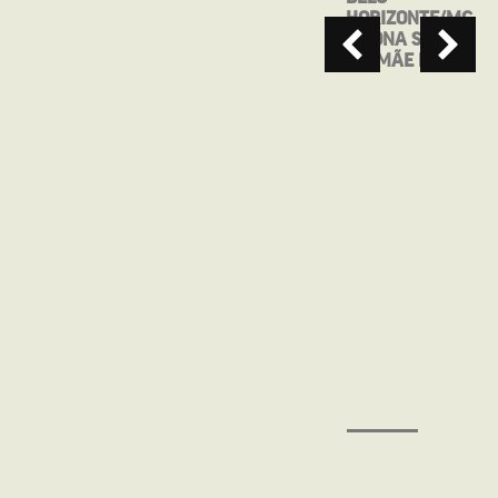
APRESENTA:
HORIZONTE/MG
MAIO, ANTES
– DONA SONIA
QUE VOCÊ ME
EM MÃE RAIZ
ESQUEÇA