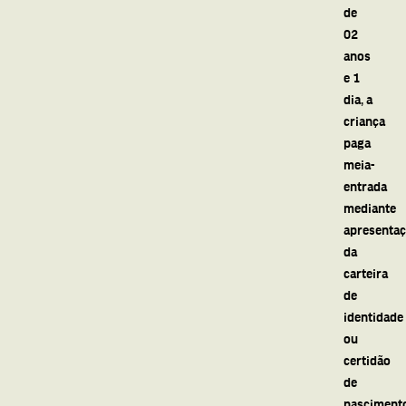
de
02
anos
e 1
dia, a
criança
paga
meia-
entrada
mediante
apresenta
da
carteira
de
identidade
ou
certidão
de
nasciment