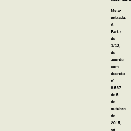
Meia-
entrada:
A
Partir
de
1/12,
de
acordo
com
decreto
n°
8.537
de 5
de
outubro
de
2015,
só