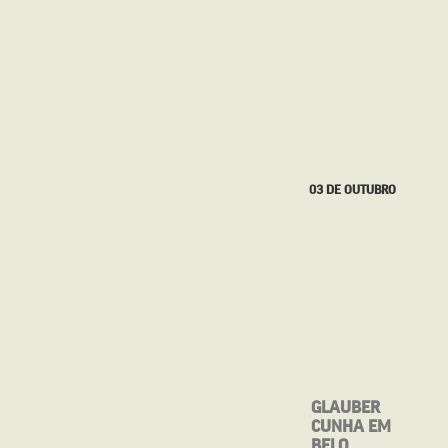
27 DE SETEMBRO
03 DE OUTUBRO
MOSTRA CINE
GLAUBER
BRASIL DE
CUNHA EM
TEATRO
BELO