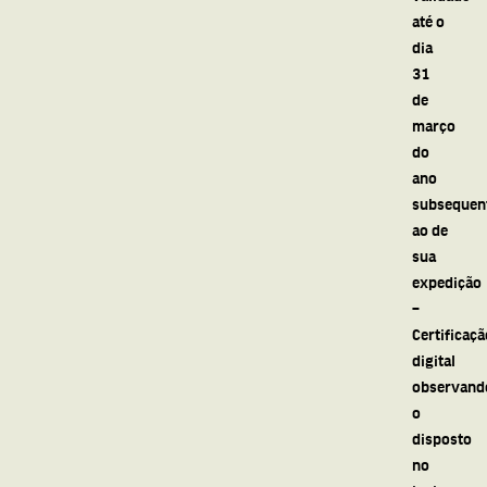
até o
dia
31
de
março
do
ano
subsequen
ao de
sua
expedição
–
Certificaçã
digital
observand
o
disposto
no