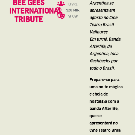
BEE GEES
Argentina se
LIVRE
INTERNATIONAL
apresenta em
120 MIN.
SHOW
TRIBUTE
agosto no Cine
Teatro Brasil
Vallourec
Em turnê, Banda
Afterlife, da
Argentina, toca
flashbacks por
todo o Brasil.
Prepare-se para
uma noite mágica
e cheia de
nostalgia com a
banda Afterlife,
que se
apresentará no
Cine Teatro Brasil