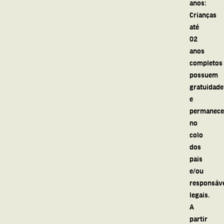
anos:
Crianças
até
02
anos
completos
possuem
gratuidade
e
permanec
no
colo
dos
pais
e/ou
responsáv
legais.
A
partir