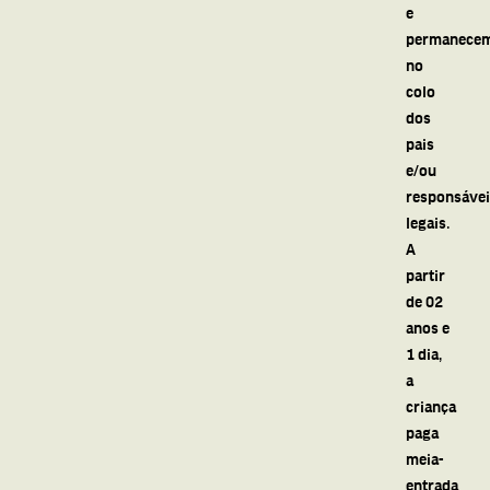
e
permanece
no
colo
dos
pais
e/ou
responsáve
legais.
A
partir
de 02
anos e
1 dia,
a
criança
paga
meia-
entrada