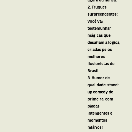
2. Truques
surpreendentes:
você vai
testemunhar
mágicas que
desafiam a lógica,
criadas pelos
melhores
ilusionistas do
Brasil.
3. Humor de
qualidade: stand-
up comedy de
primeira, com
piadas
inteligentes e
momentos
hilários!