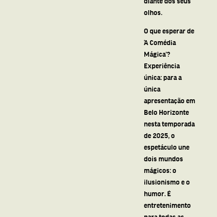
diante dos seus
olhos.
O que esperar de
‘A Comédia
Mágica’?
Experiência
única: para a
única
apresentação em
Belo Horizonte
nesta temporada
de 2025, o
espetáculo une
dois mundos
mágicos: o
ilusionismo e o
humor. É
entretenimento
para todas as