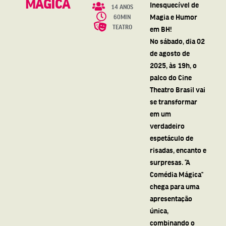
MÁGICA
Inesquecível de
14 ANOS
Magia e Humor
60MIN
TEATRO
em BH!
No sábado, dia 02
de agosto de
2025, às 19h, o
palco do Cine
Theatro Brasil vai
se transformar
em um
verdadeiro
espetáculo de
risadas, encanto e
surpresas. “A
Comédia Mágica”
chega para uma
apresentação
única,
combinando o