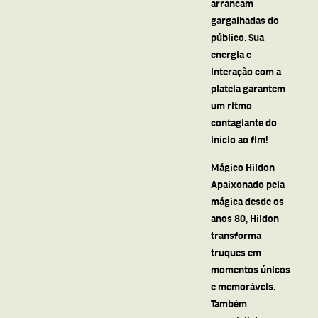
arrancam
gargalhadas do
público. Sua
energia e
interação com a
plateia garantem
um ritmo
contagiante do
início ao fim!
Mágico Hildon
Apaixonado pela
mágica desde os
anos 80, Hildon
transforma
truques em
momentos únicos
e memoráveis.
Também