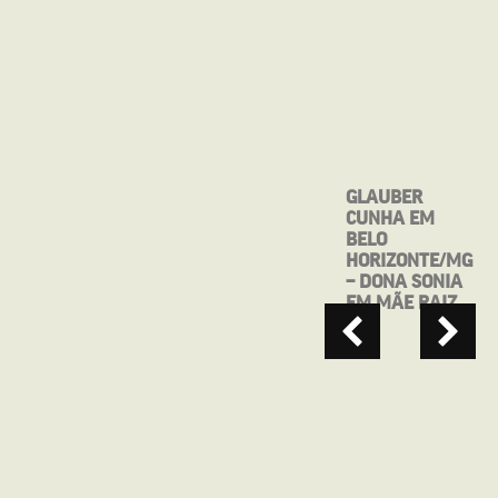
MOSTRA CINE
GLAUBER
BRASIL DE
CUNHA EM
TEATRO
BELO
APRESENTA:
HORIZONTE/MG
MAIO, ANTES
– DONA SONIA
QUE VOCÊ ME
EM MÃE RAIZ
ESQUEÇA