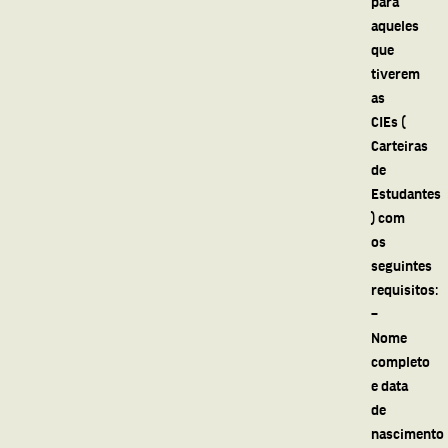
para
aqueles
que
tiverem
as
CIEs (
Carteiras
de
Estudantes
) com
os
seguintes
requisitos:
–
Nome
completo
e data
de
nascimento