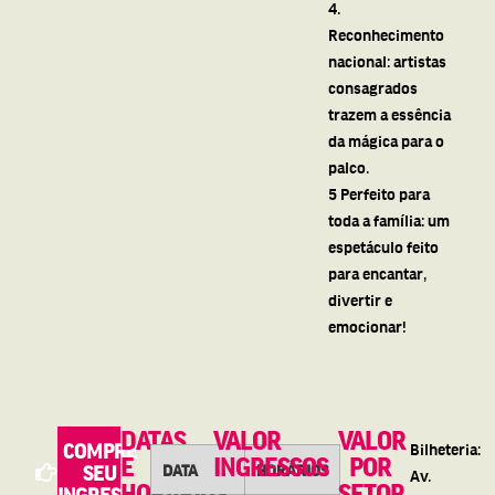
4.
Reconhecimento
nacional: artistas
consagrados
trazem a essência
da mágica para o
palco.
5 Perfeito para
toda a família: um
espetáculo feito
para encantar,
divertir e
emocionar!
DATAS
VALOR
VALOR
COMPRE
Bilheteria:
E
INGRESSOS
POR
DATA
HORÁRIOS
SEU
Av.
HORÁRIOS
SETOR