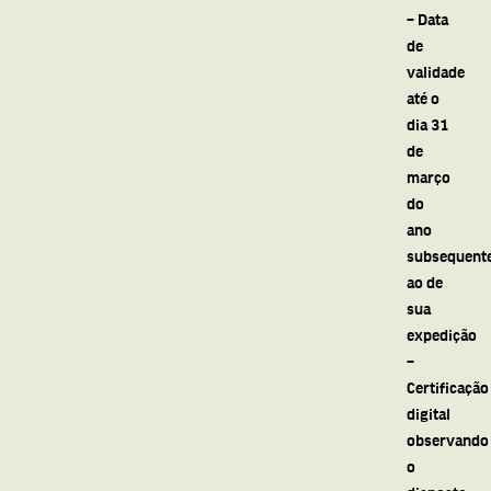
– Data
de
validade
até o
dia 31
de
março
do
ano
subsequent
ao de
sua
expedição
–
Certificação
digital
observando
o