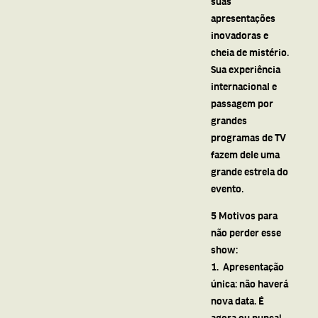
suas
apresentações
inovadoras e
cheia de mistério.
Sua experiência
internacional e
passagem por
grandes
programas de TV
fazem dele uma
grande estrela do
evento.
5 Motivos para
não perder esse
show:
1. Apresentação
única: não haverá
nova data. É
agora ou nunca!