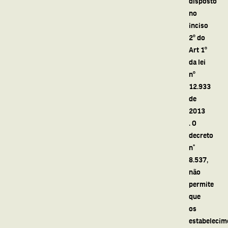
disposto
no
inciso
2º do
Art 1º
da lei
nº
12.933
de
2013
. O
decreto
n°
8.537,
não
permite
que
os
estabelecim