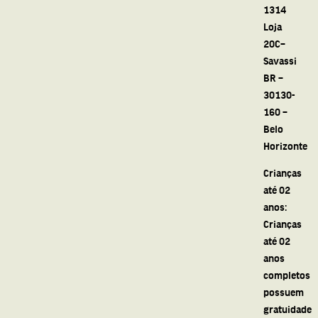
1314
Loja
20C–
Savassi
BR –
30130-
160 –
Belo
Horizonte
Crianças
até 02
anos:
Crianças
até 02
anos
completos
possuem
gratuidade