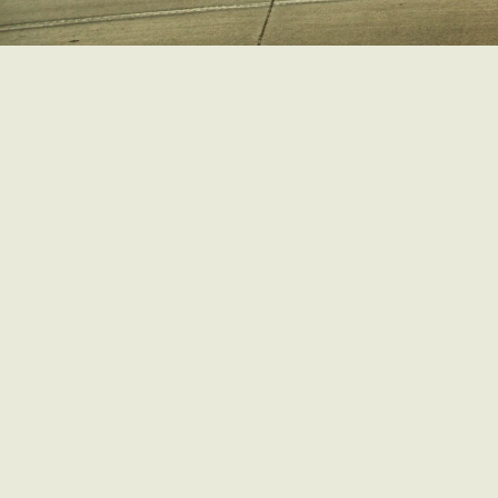
CADASTRE-SE P
AV. AMAZONAS, 315 – CENTRO – BH 