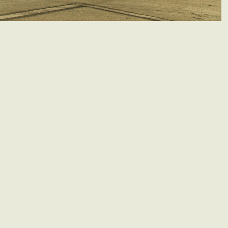
 CONTATO@CINETHEATROBRASIL.COM.BR