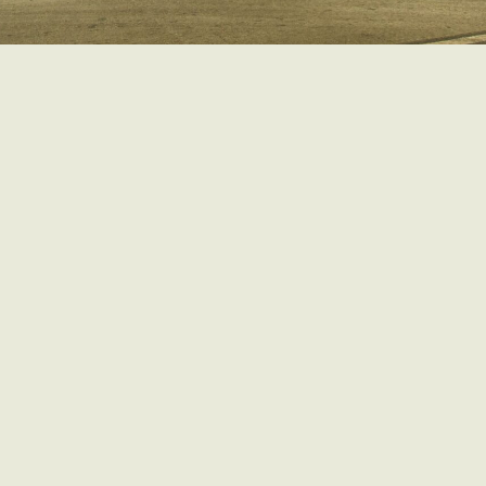
ARA RECEBER NOVIDADES
/ MG – CEP: 30.180-000 – TEL.: (31) 3201-5211 – E-MAIL:
CÓDIGO DE CONDUTA CINE