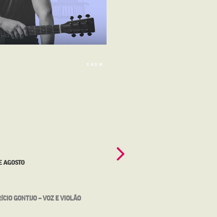
16 DE AGOSTO
VANDER LEE – O MENINO POETA CO
BÁRBARA BARCELLOS E ENEIAS XAV
CONVIDAM MAURÍCIO DUTRA
SHOW
 AGOSTO
TEATRO DE CÂMARA
IO GONTIJO – VOZ E VIOLÃO